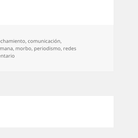
echamiento
,
comunicación
,
umana
,
morbo
,
periodismo
,
redes
en Huyamos del morbo
ntario