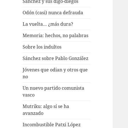
Sánchez y sus digo-diegos
Odón (casi) nunca defrauda
La vuelta… ¿más dura?
Memoria: hechos, no palabras
Sobre los indultos
Sánchez sobre Pablo González
Jóvenes que odian y otros que
no
Un nuevo partido comunista
vasco
Mutriku: algo sí se ha
avanzado
Incombustible Patxi López