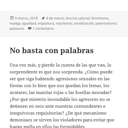
Publicado
Etiquetas
9 marzo, 2018
8 de marzo
,
brecha salarial
,
feminismo
,
el
huelga
,
igualdad
,
impostura
,
machismo
,
movilización
,
paternalismo
,
en Ya es 9 de marzo
postureo
1 comentario
No basta con palabras
Una vez más, y pierdo la cuenta de las que van, lo
sorprendente es que nos sorprenda. ¿Cómo puede
ser que siga habiendo agresiones sexuales en las
fiestas con lo bien que nos quedan los lemas, los
avatares, las manitas rojas o las huellas moradas?
¿Por qué misterio insondable los agresores no se
detienen en seco ante nuestras contundentes e
inequívocas requisitorias? ¿De qué mecanismo
demoníaco se sirven los violadores para evitar que
hagan mella en ellos las formidables