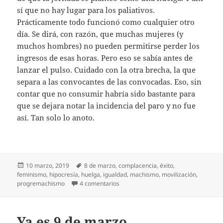
sí que no hay lugar para los paliativos.
Prácticamente todo funcionó como cualquier otro
día. Se dirá, con razón, que muchas mujeres (y
muchos hombres) no pueden permitirse perder los
ingresos de esas horas. Pero eso se sabía antes de
lanzar el pulso. Cuidado con la otra brecha, la que
separa a las convocantes de las convocadas. Eso, sin
contar que no consumir habría sido bastante para
que se dejara notar la incidencia del paro y no fue
así. Tan solo lo anoto.
Publicado
Etiquetas
10 marzo, 2019
8 de marzo
,
complacencia
,
éxito
,
el
feminismo
,
hipocresía
,
huelga
,
igualdad
,
machismo
,
movilización
,
en ¿Fue un éxito el 8-M?
progremachismo
4 comentarios
Ya es 9 de marzo