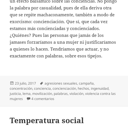
un efecto balsámico sobre las conciencias. No pongo
la palabra por casualidad, pues de ella deriva otra
que se repite machaconamente, también a modo de
exorcismo: concienciación. Que sí, que cada vez
estamos más concienciadas y concienciados.
¿Quiénes? Pues las personas que jamás de los
jamases forzaríamos a una mujer ni justificaríamos
a quienes lo hacen. Tendríamos que actuar, y no
exactamente con palabras, sobre esos tipejos.
Publicado
Etiquetas
23 julio, 2017
agresiones sexuales
,
campaña
,
el
concentración
,
conciencia
,
concienciación
,
hechos
,
ingenuidad
,
justicia
,
lema
,
movilización
,
palabras
,
violación
,
violencia contra las
en No basta con palabras
mujeres
4 comentarios
Temperatura social