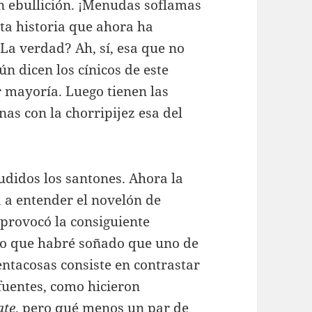
n ebullición. ¡Menudas soflamas
nta historia que ahora ha
La verdad? Ah, sí, esa que no
ún dicen los cínicos de este
r mayoría. Luego tienen las
as con la chorripijez esa del
udidos los santones. Ahora la
a a entender el novelón de
 provocó la consiguiente
ngo que habré soñado que uno de
entacosas consiste en contrastar
 fuentes, como hicieron
ate
, pero qué menos un par de