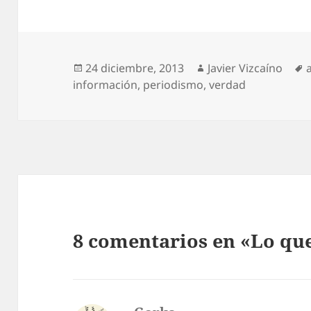
Publicado
Autor
24 diciembre, 2013
Javier Vizcaíno
el
información
,
periodismo
,
verdad
8 comentarios en «Lo qu