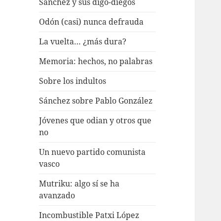
Sánchez y sus digo-diegos
Odón (casi) nunca defrauda
La vuelta… ¿más dura?
Memoria: hechos, no palabras
Sobre los indultos
Sánchez sobre Pablo González
Jóvenes que odian y otros que
no
Un nuevo partido comunista
vasco
Mutriku: algo sí se ha
avanzado
Incombustible Patxi López