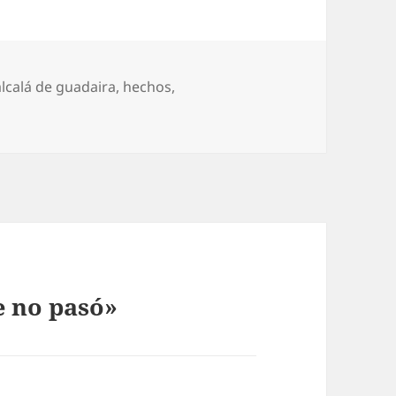
Etiquetas
alcalá de guadaira
,
hechos
,
e no pasó»