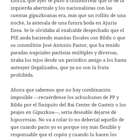
Elorza, que ayer se puso a chismorrear que lo de la
izquierda abertzale y los nacionalistas con las
cuentas gipuzkoanas era, más que un rollito de una
noche, la antesala de una futura boda en Ajuria
Enea. Se le olvidaba al exalcalde despechado que el
PSE anda haciendo manitas fiscales con Bildu o que
su conmilitón José Antonio Pastor, que ha tenido
paradas nupciales pactistas múltiples y diversas,
tiraba los tejos desde un periódico amigo a los hasta
anteayer ilegalizados, que ya no son la fruta
prohibida.
Ahora que sabemos que no hay combinación
imposible —recuérdense los achuchones de PP y
Bildu por el finiquito del Bai Center de Gasteiz o los
peajes en Gipuzkoa—, sería deseable dejarse de
hipocresías. No va a colar (o no debería) aquello de
que cuando pacto yo es porque soy más flexible y
responsable que el copón y cuando lo hacen los