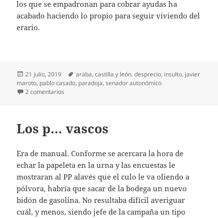
los que se empadronan para cobrar ayudas ha
acabado haciendo lo propio para seguir viviendo del
erario.
Publicado
Etiquetas
21 julio, 2019
araba
,
castilla y león
,
desprecio
,
insulto
,
javier
el
maroto
,
pablo casado
,
paradoja
,
senador autonómico
en Maroto, colocado
2 comentarios
Los p… vascos
Era de manual. Conforme se acercara la hora de
echar la papeleta en la urna y las encuestas le
mostraran al PP alavés que el culo le va oliendo a
pólvora, habría que sacar de la bodega un nuevo
bidón de gasolina. No resultaba difícil averiguar
cuál, y menos, siendo jefe de la campaña un tipo