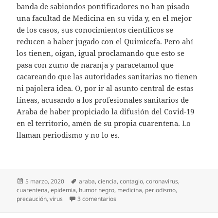
banda de sabiondos pontificadores no han pisado
una facultad de Medicina en su vida y, en el mejor
de los casos, sus conocimientos científicos se
reducen a haber jugado con el Quimicefa. Pero ahí
los tienen, oigan, igual proclamando que esto se
pasa con zumo de naranja y paracetamol que
cacareando que las autoridades sanitarias no tienen
ni pajolera idea. O, por ir al asunto central de estas
líneas, acusando a los profesionales sanitarios de
Araba de haber propiciado la difusión del Covid-19
en el territorio, amén de su propia cuarentena. Lo
llaman periodismo y no lo es.
Publicado
Etiquetas
5 marzo, 2020
araba
,
ciencia
,
contagio
,
coronavirus
,
el
cuarentena
,
epidemia
,
humor negro
,
medicina
,
periodismo
,
en Coronalistos
precaución
,
virus
3 comentarios