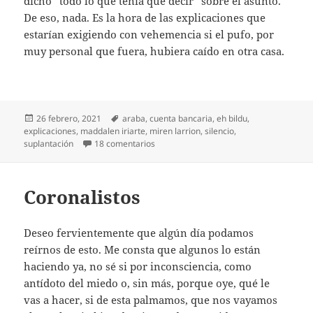
dicho “todo lo que tenía que decir” sobre el asunto.
De eso, nada. Es la hora de las explicaciones que
estarían exigiendo con vehemencia si el pufo, por
muy personal que fuera, hubiera caído en otra casa.
Publicado
Etiquetas
26 febrero, 2021
araba
,
cuenta bancaria
,
eh bildu
,
el
explicaciones
,
maddalen iriarte
,
miren larrion
,
silencio
,
en Caso Larrion, no tan personal
suplantación
18 comentarios
Coronalistos
Deseo fervientemente que algún día podamos
reírnos de esto. Me consta que algunos lo están
haciendo ya, no sé si por inconsciencia, como
antídoto del miedo o, sin más, porque oye, qué le
vas a hacer, si de esta palmamos, que nos vayamos