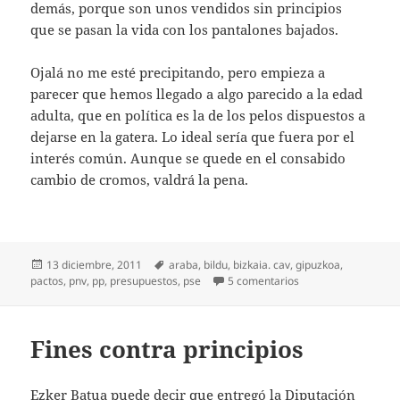
demás, porque son unos vendidos sin principios
que se pasan la vida con los pantalones bajados.
Ojalá no me esté precipitando, pero empieza a
parecer que hemos llegado a algo parecido a la edad
adulta, que en política es la de los pelos dispuestos a
dejarse en la gatera. Lo ideal sería que fuera por el
interés común. Aunque se quede en el consabido
cambio de cromos, valdrá la pena.
Publicado
Etiquetas
13 diciembre, 2011
araba
,
bildu
,
bizkaia. cav
,
gipuzkoa
,
el
en Todos los pactos
pactos
,
pnv
,
pp
,
presupuestos
,
pse
5 comentarios
Fines contra principios
Ezker Batua puede decir que entregó la Diputación