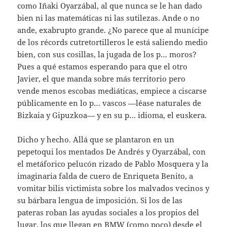
como Iñaki Oyarzábal, al que nunca se le han dado
bien ni las matemáticas ni las sutilezas. Ande o no
ande, exabrupto grande. ¿No parece que al munícipe
de los récords cutretortilleros le está saliendo medio
bien, con sus cosillas, la jugada de los p… moros?
Pues a qué estamos esperando para que el otro
Javier, el que manda sobre más territorio pero
vende menos escobas mediáticas, empiece a ciscarse
públicamente en lo p… vascos —léase naturales de
Bizkaia y Gipuzkoa— y en su p… idioma, el euskera.
Dicho y hecho. Allá que se plantaron en un
pepetoqui los mentados De Andrés y Oyarzábal, con
el metáforico pelucón rizado de Pablo Mosquera y la
imaginaria falda de cuero de Enriqueta Benito, a
vomitar bilis victimista sobre los malvados vecinos y
su bárbara lengua de imposición. Si los de las
pateras roban las ayudas sociales a los propios del
lugar, los que llegan en BMW (como poco) desde el