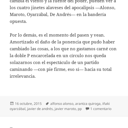
cambia el viento y la fuente del poder, pueden ver a
los cuatro jinetes alaveses del apocalipsis —Alonso,
Maroto, Oyarzábal, De Andrés— en la bandería
opuesta.
Por lo demás, es el momento del pasen y vean.
Amortizado el daño de la ponencia que pudo haber
cambiado las cosas, a los que no gastamos carné con
la doble P encarcelada en un círculo nos queda
solazarnos con el espectáculo de un partido
caminando —con pie firme, eso sí— hacia su total
irrelevancia.
Publicado
Etiquetas
16 octubre, 2015
alfonso alonso
,
arantza quiroga
,
iñaki
el
en Alonso
oyarzábal
,
javier de andrés
,
javier maroto
,
pp
1 comentario