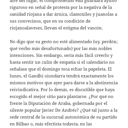
aire del lugar, el comprometido edil guardará ayuno
riguroso en señal de protesta por la negativa de la
sanidad riojana a dar árnica, clamoxiles y juanolas a
sus convecinos, que en su condición de
riojanoalaveses, llevan el estigma del vascón.
No digo que su gesto no esté alimentado (uy, perdón;
qué verbo más desafortunado) por las más nobles
intenciones. Sin embargo, sería más fácil creerlo y
hasta sentir un culín de empatía si el calendario no
señalase que el domingo toca echar la papeleta. El
lunes, el Gandhi oiondarra tendrá exactamente los
mismos motivos que ayer para darse a la abstinencia
reivindicativa. Por lo demás, es discutible que haya
escogido el mejor sitio para plantarse. ¿Por qué no
frente la Diputación de Araba, gobernada por el
silente popular Javier De Andrés? ¿Qué tal junto a la
sede central de la sucursal autonómica de su partido
en Bilbao o, más efectista todavía, en las