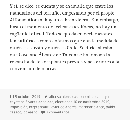
Y sí, se dice, se cuenta y se chamulla que entre los
mandarines del terruño, empezando por el propio
Alfonso Alonso, hay un cabreo sideral. Sin embargo,
hasta el momento de teclear estas líneas, no hay un
cagüental oficial. Todo se queda en declaraciones
tan sulfúricas como anónimas que dan la medida de
quién es Tarzán y quién es Chita. Se diría, al cabo,
que Cayetana Álvarez de Toledo se ha tomado la
revancha de los desplantes previos y posteriores a la
convención de marras.
Publicado
Etiquetas
9 octubre, 2019
alfonso alonso
,
autonomía
,
bea fanjul
,
el
cayetana álvarez de toledo
,
elecciones 10 de noviembre 2019
,
imposición
,
iñigo arcauz
,
javier de andrés
,
marimar blanco
,
pablo
en La venganza de Cayetana
casado
,
pp vasco
2 comentarios