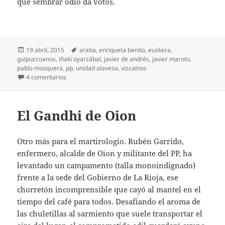
que sembrar odio da votos.
Publicado
Etiquetas
19 abril, 2015
araba
,
enriqueta benito
,
euskera
,
el
guipuzcoanos
,
iñaki oyarzábal
,
javier de andrés
,
javier maroto
,
pablo mosquera
,
pp
,
unidad alavesa
,
vizcaínos
en Los p… vascos
4 comentarios
El Gandhi de Oion
Otro más para el martirologio. Rubén Garrido,
enfermero, alcalde de Oion y militante del PP, ha
levantado un campamento (talla monoindignado)
frente a la sede del Gobierno de La Rioja, ese
chorretón incomprensible que cayó al mantel en el
tiempo del café para todos. Desafiando el aroma de
las chuletillas al sarmiento que suele transportar el