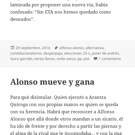
laminada por proponer una nueva vía, había
confesado: “Sin ETA nos hemos quedado como
desnudos”.
Publicado
Etiquetas
29 septiembre, 2016
alfonso alonso
,
alternativa
,
el
constitucionalismo
,
desparpajo
,
elecciones 25-s
,
javier de andrés
,
en Alter
laura garrido
,
nerea llanos
,
onda vasca
,
pp
,
pse
1 comentario
Alonso mueve y gana
Para qué disimular. Quien ejecutó a Arantza
Quiroga con sus propias manos es quien se queda
con su herencia. Habrá que reconocer a Alfonso
Alonso que allá donde otros mandan a un sicario, él
ha ido de frente y por derecho a partir las piernas y
el alma de la rival que le incomodaba… y con la que