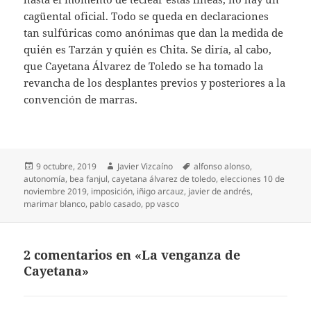
cagüental oficial. Todo se queda en declaraciones
tan sulfúricas como anónimas que dan la medida de
quién es Tarzán y quién es Chita. Se diría, al cabo,
que Cayetana Álvarez de Toledo se ha tomado la
revancha de los desplantes previos y posteriores a la
convención de marras.
Publicado
Autor
Etiquetas
9 octubre, 2019
Javier Vizcaíno
alfonso alonso
,
el
autonomía
,
bea fanjul
,
cayetana álvarez de toledo
,
elecciones 10 de
noviembre 2019
,
imposición
,
iñigo arcauz
,
javier de andrés
,
marimar blanco
,
pablo casado
,
pp vasco
2 comentarios en «La venganza de
Cayetana»