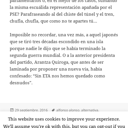
parlamentarios o, en el mejor de los casos, sumando
la misma escuálida representación apañada por el
PSE? Parafraseando al del chiste del túnel y el tren,
chufla, chufla, que como no te apartes tú…
Imposible no recordar, una vez más, a aquel japonés
que se tiró tres décadas escondido en una isla
porque nadie le dijo que se había terminado la
segunda guerra mundial. O a la anterior presidenta
del partido, Arantza Quiroga, que antes de ser
laminada por proponer una nueva vía, había
confesado: “Sin ETA nos hemos quedado como
desnudos”.
Publicado
Etiquetas
29 septiembre, 2016
alfonso alonso
,
alternativa
,
el
constitucionalismo
,
desparpajo
,
elecciones 25-s
,
javier de andrés
,
This website uses cookies to improve your experience.
en Alter
laura garrido
,
nerea llanos
,
onda vasca
,
pp
,
pse
1 comentario
We'll assume you're ok with this, but you can opt-out if you