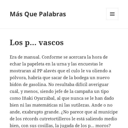
Más Que Palabras
MENÚ
Y
WIDGETS
Los p… vascos
Era de manual. Conforme se acercara la hora de
echar la papeleta en la urna y las encuestas le
mostraran al PP alavés que el culo le va oliendo a
pólvora, habría que sacar de la bodega un nuevo
bidón de gasolina. No resultaba difícil averiguar
cuál, y menos, siendo jefe de la campaña un tipo
como Iñaki Oyarzábal, al que nunca se le han dado
bien ni las matemáticas ni las sutilezas. Ande o no
ande, exabrupto grande. ¿No parece que al munícipe
de los récords cutretortilleros le está saliendo medio
bien, con sus cosillas, la jugada de los p… moros?