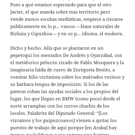
Pues a qué estamos esperando para que el otro
Javier, el que manda sobre más territorio pero
vende menos escobas mediáticas, empiece a ciscarse
públicamente en lo p… vascos —léase naturales de
Bizkaia y Gipuzkoa— y en su p… idioma, el euskera.
Dicho y hecho. Allá que se plantaron en un
pepetoqui los mentados De Andrés y Oyarzábal, con
el metáforico pelucón rizado de Pablo Mosquera y la
imaginaria falda de cuero de Enriqueta Benito, a
vomitar bilis victimista sobre los malvados vecinos y
su bárbara lengua de imposición. Si los de las
pateras roban las ayudas sociales a los propios del
lugar, los que llegan en BMW (como poco) desde el
norte arramplan con los curros chachis de los
locales. Palabrita del Diputado General: “[Los
vizcaínos y los guipuzcoanos] vienen a quitar los
puestos de trabajo de aquí porque [en Araba] hay
menos euskaldunes y eso supone una barrera