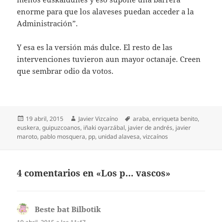
enorme para que los alaveses puedan acceder a la
Administración”.
Y esa es la versión más dulce. El resto de las
intervenciones tuvieron aun mayor octanaje. Creen
que sembrar odio da votos.
Publicado
Autor
Etiquetas
19 abril, 2015
Javier Vizcaíno
araba
,
enriqueta benito
,
el
euskera
,
guipuzcoanos
,
iñaki oyarzábal
,
javier de andrés
,
javier
maroto
,
pablo mosquera
,
pp
,
unidad alavesa
,
vizcaínos
4 comentarios en «Los p… vascos»
Beste bat Bilbotik
dice: