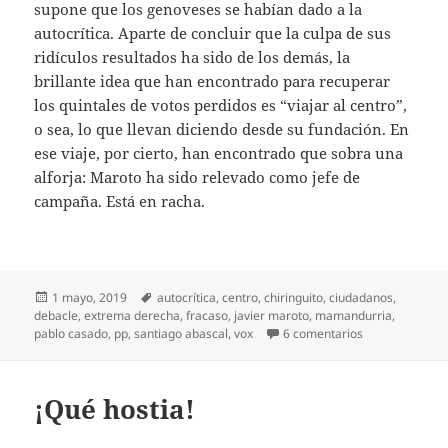
supone que los genoveses se habían dado a la
autocrítica. Aparte de concluir que la culpa de sus
ridículos resultados ha sido de los demás, la
brillante idea que han encontrado para recuperar
los quintales de votos perdidos es “viajar al centro”,
o sea, lo que llevan diciendo desde su fundación. En
ese viaje, por cierto, han encontrado que sobra una
alforja: Maroto ha sido relevado como jefe de
campaña. Está en racha.
Publicado
Etiquetas
1 mayo, 2019
autocrítica
,
centro
,
chiringuito
,
ciudadanos
,
el
debacle
,
extrema derecha
,
fracaso
,
javier maroto
,
mamandurria
,
en Casado can
pablo casado
,
pp
,
santiago abascal
,
vox
6 comentarios
¡Qué hostia!