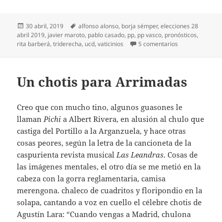
Publicado
Etiquetas
30 abril, 2019
alfonso alonso
,
borja sémper
,
elecciones 28
el
abril 2019
,
javier maroto
,
pablo casado
,
pp
,
pp vasco
,
pronósticos
,
en ¡Qué hostia!
rita barberá
,
triderecha
,
ucd
,
vaticinios
5 comentarios
Un chotis para Arrimadas
Creo que con mucho tino, algunos guasones le
llaman
Pichi
a Albert Rivera, en alusión al chulo que
castiga del Portillo a la Arganzuela, y hace otras
cosas peores, según la letra de la cancioneta de la
caspurienta revista musical
Las Leandras
. Cosas de
las imágenes mentales, el otro día se me metió en la
cabeza con la gorra reglamentaria, camisa
merengona. chaleco de cuadritos y floripondio en la
solapa, cantando a voz en cuello el célebre chotis de
Agustín Lara: “Cuando vengas a Madrid, chulona