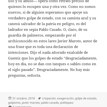
uso y su abuso— opera como retrato preciso de
quienes lo escupen una y otra vez. Como no somos
nuevos, si de alguien esperamos que apoye un
verdadero golpe de estado, con su camista azul y su
canesú salvador de la patria en peligro, es del
ladrador en sepia Pablo Casado. O, claro, de su
guardia de palmeros, empezando por el
archiconocido en estos lares Javier Maroto, autor de
una frase que es toda una declaración de
intenciones. Dijo el nada añorado exalcalde de
Gasteiz que los golpes de estado “desgraciadamente,
hoy en día, no se dan con tanques o sables como en
el siglo pasado”. Desgraciadamente. No hay más
preguntas, señoría.
Publicado
Etiquetas
31 octubre, 2018
crispación
,
exageración
,
golpe de estado
,
el
golpismo
,
javier maroto
,
pablo casado
,
politiqueo
en Golpistas a tutiplén
3 comentarios