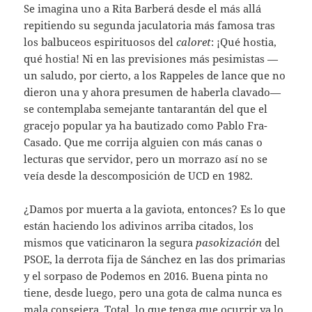
Se imagina uno a Rita Barberá desde el más allá
repitiendo su segunda jaculatoria más famosa tras
los balbuceos espirituosos del
caloret
: ¡Qué hostia,
qué hostia! Ni en las previsiones más pesimistas —
un saludo, por cierto, a los Rappeles de lance que no
dieron una y ahora presumen de haberla clavado—
se contemplaba semejante tantarantán del que el
gracejo popular ya ha bautizado como Pablo Fra-
Casado. Que me corrija alguien con más canas o
lecturas que servidor, pero un morrazo así no se
veía desde la descomposición de UCD en 1982.
¿Damos por muerta a la gaviota, entonces? Es lo que
están haciendo los adivinos arriba citados, los
mismos que vaticinaron la segura
pasokización
del
PSOE, la derrota fija de Sánchez en las dos primarias
y el sorpaso de Podemos en 2016. Buena pinta no
tiene, desde luego, pero una gota de calma nunca es
mala consejera. Total, lo que tenga que ocurrir ya lo