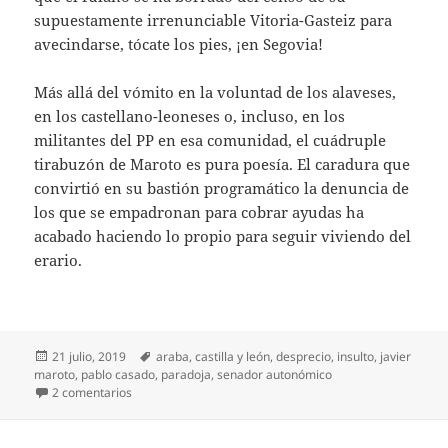
supuestamente irrenunciable Vitoria-Gasteiz para
avecindarse, tócate los pies, ¡en Segovia!
Más allá del vómito en la voluntad de los alaveses,
en los castellano-leoneses o, incluso, en los
militantes del PP en esa comunidad, el cuádruple
tirabuzón de Maroto es pura poesía. El caradura que
convirtió en su bastión programático la denuncia de
los que se empadronan para cobrar ayudas ha
acabado haciendo lo propio para seguir viviendo del
erario.
Publicado
Etiquetas
21 julio, 2019
araba
,
castilla y león
,
desprecio
,
insulto
,
javier
el
maroto
,
pablo casado
,
paradoja
,
senador autonómico
en Maroto, colocado
2 comentarios