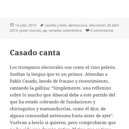
Publicado
Etiquetas
14 julio, 2019
castilla y león
,
democracia
,
elecciones 28 abril
el
en Coloca
2019
,
javier maroto
,
pp
,
senador autonómico
4 comentarios
Casado canta
Los trompazos electorales son como el vino peleón.
Sueltan la lengua que es un primor. Atiendan a
Pablo Casado, beodo de fracaso y resentimiento,
cantando la gallina: “Simplemente, una reflexión
sobre lo mucho que Abascal debe a este partido del
que ha estado cobrando de fundaciones y
chiringuitos y mamandurrias, como él dice, de
alguna comunidad autónoma hasta antes de ayer”.
Vuelvan a leerlo si quieren, pero comprobarán que