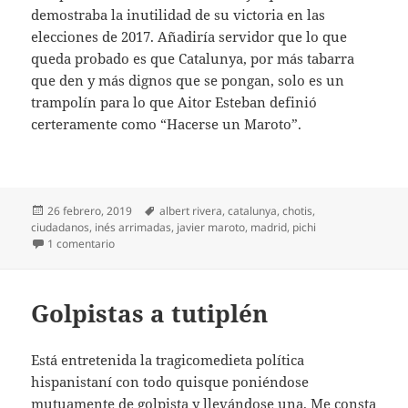
demostraba la inutilidad de su victoria en las
elecciones de 2017. Añadiría servidor que lo que
queda probado es que Catalunya, por más tabarra
que den y más dignos que se pongan, solo es un
trampolín para lo que Aitor Esteban definió
certeramente como “Hacerse un Maroto”.
Publicado
Etiquetas
26 febrero, 2019
albert rivera
,
catalunya
,
chotis
,
el
ciudadanos
,
inés arrimadas
,
javier maroto
,
madrid
,
pichi
en Un chotis para Arrimadas
1 comentario
Golpistas a tutiplén
Está entretenida la tragicomedieta política
hispanistaní con todo quisque poniéndose
mutuamente de golpista y llevándose una. Me consta