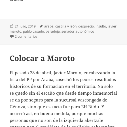
Publicado
Etiquetas
21 julio, 2019
araba
,
castilla y león
,
desprecio
,
insulto
,
javier
el
maroto
,
pablo casado
,
paradoja
,
senador autonómico
en Maroto, colocado
2 comentarios
Colocar a Maroto
El pasado 28 de abril, Javier Maroto, encabezando la
lista del PP por Araba, cosechó los peores resultados
históricos de su formación en el territorio. No solo
se quedó sin el escaño que desde tiempo inmemorial
se da por seguro para la sucursal vascongada de
Génova, sino que esa acta fue para EH Bildu. Y
ocurrió así, en buena medida, porque muchas
personas que no son de la izquierda abertzale
optaron por el candidato de la coalición soberanista,