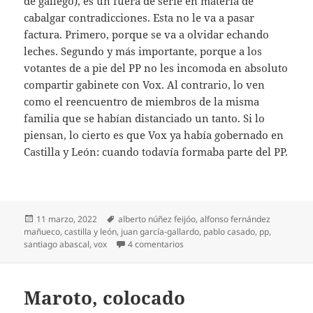
de gallego), es un fuera de serie en materia de
cabalgar contradicciones. Esta no le va a pasar
factura. Primero, porque se va a olvidar echando
leches. Segundo y más importante, porque a los
votantes de a pie del PP no les incomoda en absoluto
compartir gabinete con Vox. Al contrario, lo ven
como el reencuentro de miembros de la misma
familia que se habían distanciado un tanto. Si lo
piensan, lo cierto es que Vox ya había gobernado en
Castilla y León: cuando todavía formaba parte del PP.
Publicado
Etiquetas
11 marzo, 2022
alberto núñez feijóo
,
alfonso fernández
el
mañueco
,
castilla y león
,
juan garcía-gallardo
,
pablo casado
,
pp
,
en Vox toca pelo gubernamental
santiago abascal
,
vox
4 comentarios
Maroto, colocado