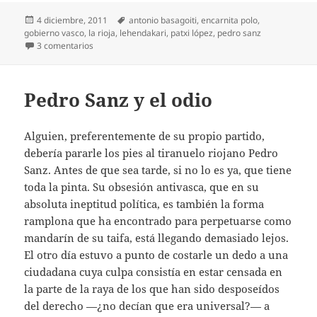
Publicado
Etiquetas
4 diciembre, 2011
antonio basagoiti
,
encarnita polo
,
el
gobierno vasco
,
la rioja
,
lehendakari
,
patxi lópez
,
pedro sanz
en De pronto, Superlópez
3 comentarios
Pedro Sanz y el odio
Alguien, preferentemente de su propio partido,
debería pararle los pies al tiranuelo riojano Pedro
Sanz. Antes de que sea tarde, si no lo es ya, que tiene
toda la pinta. Su obsesión antivasca, que en su
absoluta ineptitud política, es también la forma
ramplona que ha encontrado para perpetuarse como
mandarín de su taifa, está llegando demasiado lejos.
El otro día estuvo a punto de costarle un dedo a una
ciudadana cuya culpa consistía en estar censada en
la parte de la raya de los que han sido desposeídos
del derecho —¿no decían que era universal?— a