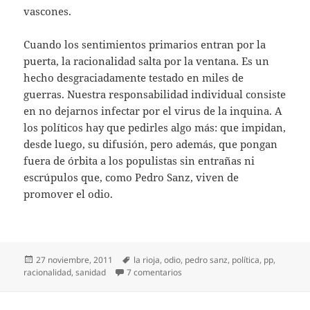
vascones.
Cuando los sentimientos primarios entran por la
puerta, la racionalidad salta por la ventana. Es un
hecho desgraciadamente testado en miles de
guerras. Nuestra responsabilidad individual consiste
en no dejarnos infectar por el virus de la inquina. A
los políticos hay que pedirles algo más: que impidan,
desde luego, su difusión, pero además, que pongan
fuera de órbita a los populistas sin entrañas ni
escrúpulos que, como Pedro Sanz, viven de
promover el odio.
Publicado
Etiquetas
27 noviembre, 2011
la rioja
,
odio
,
pedro sanz
,
política
,
pp
,
el
en Pedro Sanz y el odio
racionalidad
,
sanidad
7 comentarios