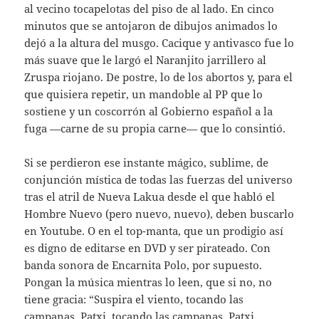
al vecino tocapelotas del piso de al lado. En cinco
minutos que se antojaron de dibujos animados lo
dejó a la altura del musgo. Cacique y antivasco fue lo
más suave que le largó el Naranjito jarrillero al
Zruspa riojano. De postre, lo de los abortos y, para el
que quisiera repetir, un mandoble al PP que lo
sostiene y un coscorrón al Gobierno español a la
fuga —carne de su propia carne— que lo consintió.
Si se perdieron ese instante mágico, sublime, de
conjunción mística de todas las fuerzas del universo
tras el atril de Nueva Lakua desde el que habló el
Hombre Nuevo (pero nuevo, nuevo), deben buscarlo
en Youtube. O en el top-manta, que un prodigio así
es digno de editarse en DVD y ser pirateado. Con
banda sonora de Encarnita Polo, por supuesto.
Pongan la música mientras lo leen, que si no, no
tiene gracia: “Suspira el viento, tocando las
campanas, Patxi, tocando las campanas, Patxi,