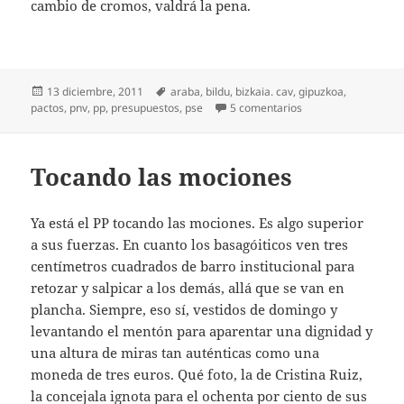
cambio de cromos, valdrá la pena.
Publicado
Etiquetas
13 diciembre, 2011
araba
,
bildu
,
bizkaia. cav
,
gipuzkoa
,
el
en Todos los pactos
pactos
,
pnv
,
pp
,
presupuestos
,
pse
5 comentarios
Tocando las mociones
Ya está el PP tocando las mociones. Es algo superior
a sus fuerzas. En cuanto los basagóiticos ven tres
centímetros cuadrados de barro institucional para
retozar y salpicar a los demás, allá que se van en
plancha. Siempre, eso sí, vestidos de domingo y
levantando el mentón para aparentar una dignidad y
una altura de miras tan auténticas como una
moneda de tres euros. Qué foto, la de Cristina Ruiz,
la concejala ignota para el ochenta por ciento de sus