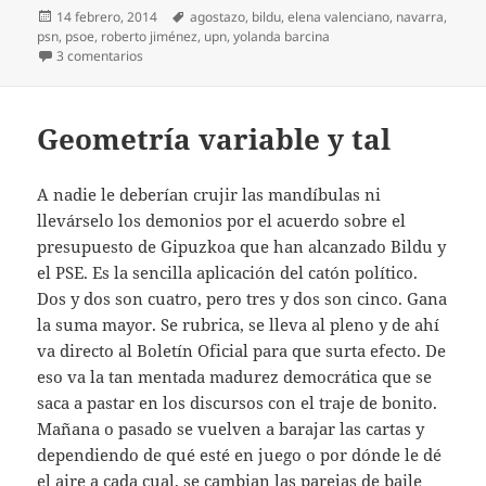
Publicado
Etiquetas
14 febrero, 2014
agostazo
,
bildu
,
elena valenciano
,
navarra
,
el
psn
,
psoe
,
roberto jiménez
,
upn
,
yolanda barcina
en Recado de Ferraz
3 comentarios
Geometría variable y tal
A nadie le deberían crujir las mandíbulas ni
llevárselo los demonios por el acuerdo sobre el
presupuesto de Gipuzkoa que han alcanzado Bildu y
el PSE. Es la sencilla aplicación del catón político.
Dos y dos son cuatro, pero tres y dos son cinco. Gana
la suma mayor. Se rubrica, se lleva al pleno y de ahí
va directo al Boletín Oficial para que surta efecto. De
eso va la tan mentada madurez democrática que se
saca a pastar en los discursos con el traje de bonito.
Mañana o pasado se vuelven a barajar las cartas y
dependiendo de qué esté en juego o por dónde le dé
el aire a cada cual, se cambian las parejas de baile