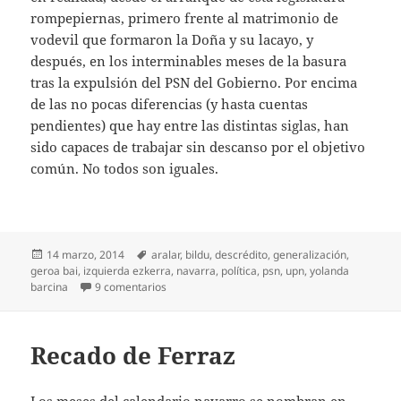
rompepiernas, primero frente al matrimonio de
vodevil que formaron la Doña y su lacayo, y
después, en los interminables meses de la basura
tras la expulsión del PSN del Gobierno. Por encima
de las no pocas diferencias (y hasta cuentas
pendientes) que hay entre las distintas siglas, han
sido capaces de trabajar sin descanso por el objetivo
común. No todos son iguales.
Publicado
Etiquetas
14 marzo, 2014
aralar
,
bildu
,
descrédito
,
generalización
,
el
geroa bai
,
izquierda ezkerra
,
navarra
,
política
,
psn
,
upn
,
yolanda
en No todos son iguales
barcina
9 comentarios
Recado de Ferraz
Los meses del calendario navarro se nombran en