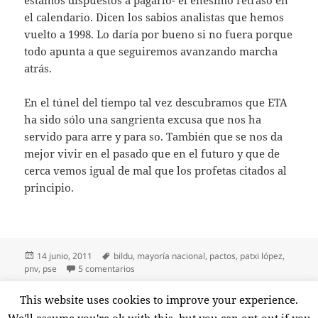
estamos dispuestos a pagarlo- el enésimo retraso en
el calendario. Dicen los sabios analistas que hemos
vuelto a 1998. Lo daría por bueno si no fuera porque
todo apunta a que seguiremos avanzando marcha
atrás.
En el túnel del tiempo tal vez descubramos que ETA
ha sido sólo una sangrienta excusa que nos ha
servido para arre y para so. También que se nos da
mejor vivir en el pasado que en el futuro y que de
cerca vemos igual de mal que los profetas citados al
principio.
Publicado
Etiquetas
14 junio, 2011
bildu
,
mayoría nacional
,
pactos
,
patxi lópez
,
el
en López, ojo clínico
pnv
,
pse
5 comentarios
Paginación
This website uses cookies to improve your experience.
PÁGINA
1
de