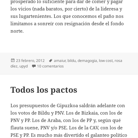
prosperado lo suficiente para dar de comer y pagar
los vicios (nada baratos, por cierto) de la lideresa y
sus lugartenientes. Los que conocemos el paño nos
limitamos a sonreír con resignación desde el fondo
norte.
Publicado
Etiquetas
23 febrero, 2012
amaiur
,
bildu
,
demagogia
,
low cost
,
rosa
el
en Rosa Low Cost
díez
,
upyd
10 comentarios
Todos los pactos
Los presupuestos de Gipuzkoa saldrán adelante con
los votos de Bildu y PNV. Los de Bizkaia, con los de
PNV y PP. Los de Araba, con los de PP y, según qué
flauta suene, PNV y/o PSE. Los de la CAV, con los de
PSE y PP. Es mucho más divertido el galanteo político