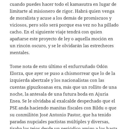
cuando puedes hacer todo el kamasutra en lugar de
limitarte al misionero de rigor. Habrá quien venga
de moralista y acuse a los demás de promiscuos y
viciosos, pero sólo será porque esa vez no ha pillado
cacho. En el siguiente viaje tendrá con quien
apañarse este proyecto de ley o aquella moción en
un rincón oscuro, y se le olvidarán las estrecheces
mentales.
Tome nota de esto último el enfurruñado Odón
Elorza, que ayer se puso a chismorrear que lo de la
izquierda abertzale y los nacionalistas con las
cuentas gipuzkoanas era, más que un rollito de una
noche, la antesala de una futura boda en Ajuria
Enea. Se le olvidaba al exalcalde despechado que el
PSE anda haciendo manitas fiscales con Bildu o que
su conmilitón José Antonio Pastor, que ha tenido
paradas nupciales pactistas múltiples y diversas,
tiraba los tejos desde un periódico amigo a los hasta