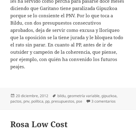
les ha servido como percha para pasarse doce meses
diciendo que Garitano tiene paralizada Gipuzkoa
porque se lo consiente el PNV. Por lo que toca a
Bildu, con dos presupuestos consecutivos
aprobados, deja de servir como excusa y lloriqueo
que la oposición se la tiene jurada y le bloquea todo
el rato sin parar. En cuanto al PP, antes de ir de
outsider y campeón de la coherencia, que piense,
por ejemplo, con quién ha convenido los futuros
peajes.
Publicado
Etiquetas
20 diciembre, 2012
bildu
,
geometría variable
,
gipuzkoa
,
el
en Geometría
pactos
,
pnv
,
política
,
pp
,
presupuestos
,
pse
3 comentarios
Rosa Low Cost