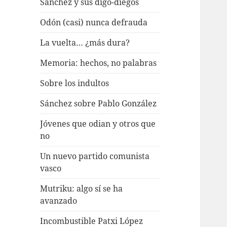
Sánchez y sus digo-diegos
Odón (casi) nunca defrauda
La vuelta… ¿más dura?
Memoria: hechos, no palabras
Sobre los indultos
Sánchez sobre Pablo González
Jóvenes que odian y otros que
no
Un nuevo partido comunista
vasco
Mutriku: algo sí se ha
avanzado
Incombustible Patxi López