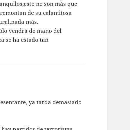
anquilos;esto no son más que
si remontan de su calamitosa
tural,nada más.
sólo vendrá de mano del
nca se ha estado tan
resentante, ya tarda demasiado
 hay partidos de terroristas