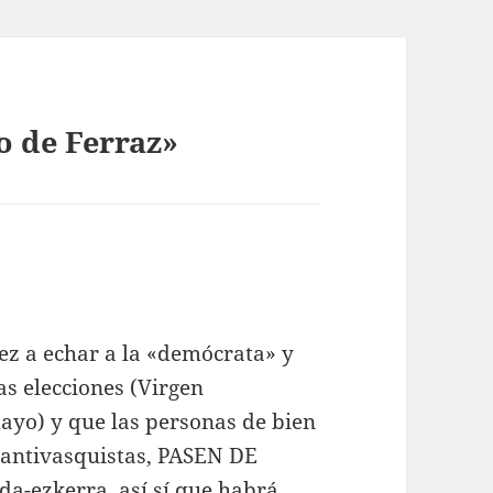
o de Ferraz»
ez a echar a la «demócrata» y
as elecciones (Virgen
mayo) y que las personas de bien
 antivasquistas, PASEN DE
a-ezkerra, así sí que habrá