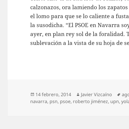
calzonazos, ora lamiendo los zapatos
el lomo para que se lo caliente a fu
la susodicha. “El PSOE en Navarra soy
ayer, en plan rey sol de la foralidad.
sublevación a la vista de su hoja de s
Publicado
Autor
Eti
14 febrero, 2014
Javier Vizcaíno
ag
el
navarra
,
psn
,
psoe
,
roberto jiménez
,
upn
,
yol