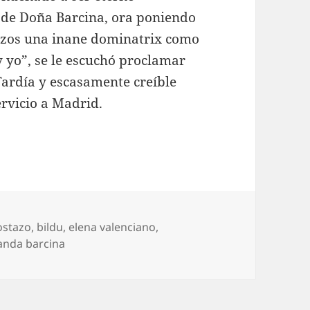
 de Doña Barcina, ora poniendo
stazos una inane dominatrix como
 yo”, se le escuchó proclamar
 Tardía y escasamente creíble
ervicio a Madrid.
quetas
ostazo
,
bildu
,
elena valenciano
,
anda barcina