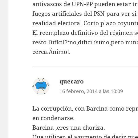
antivascos de UPN-PP pueden estar tr
fuegos artificiales del PSN para ver 
realidad electoral.Corto plazo coyun
El reemplazo definitivo del régimen 
resto.Difícil?:no,dificilísimo,pero nu
cerca.Ánimo!.
quecaro
dice:
16 febrero, 2014 a las 10:09
La corrupción, con Barcina como rep
en condenarse.
Barcina ,eres una choriza.
Que utilicen el agumento de decir que