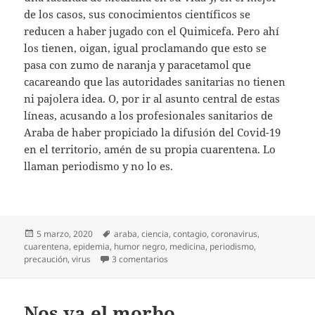
de los casos, sus conocimientos científicos se
reducen a haber jugado con el Quimicefa. Pero ahí
los tienen, oigan, igual proclamando que esto se
pasa con zumo de naranja y paracetamol que
cacareando que las autoridades sanitarias no tienen
ni pajolera idea. O, por ir al asunto central de estas
líneas, acusando a los profesionales sanitarios de
Araba de haber propiciado la difusión del Covid-19
en el territorio, amén de su propia cuarentena. Lo
llaman periodismo y no lo es.
Publicado
Etiquetas
5 marzo, 2020
araba
,
ciencia
,
contagio
,
coronavirus
,
el
cuarentena
,
epidemia
,
humor negro
,
medicina
,
periodismo
,
en Coronalistos
precaución
,
virus
3 comentarios
Nos va el morbo