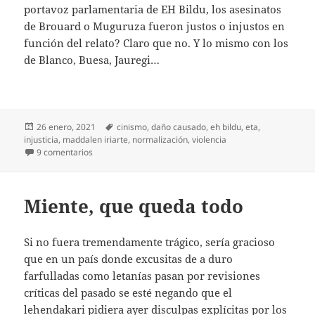
portavoz parlamentaria de EH Bildu, los asesinatos
de Brouard o Muguruza fueron justos o injustos en
función del relato? Claro que no. Y lo mismo con los
de Blanco, Buesa, Jauregi…
Publicado
Etiquetas
26 enero, 2021
cinismo
,
daño causado
,
eh bildu
,
eta
,
el
injusticia
,
maddalen iriarte
,
normalización
,
violencia
en Fue injusto y punto
9 comentarios
Miente, que queda todo
Si no fuera tremendamente trágico, sería gracioso
que en un país donde excusitas de a duro
farfulladas como letanías pasan por revisiones
críticas del pasado se esté negando que el
lehendakari pidiera ayer disculpas explícitas por los