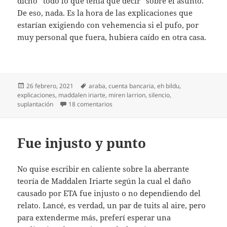
dicho “todo lo que tenía que decir” sobre el asunto.
De eso, nada. Es la hora de las explicaciones que
estarían exigiendo con vehemencia si el pufo, por
muy personal que fuera, hubiera caído en otra casa.
Publicado
Etiquetas
26 febrero, 2021
araba
,
cuenta bancaria
,
eh bildu
,
el
explicaciones
,
maddalen iriarte
,
miren larrion
,
silencio
,
en Caso Larrion, no tan personal
suplantación
18 comentarios
Fue injusto y punto
No quise escribir en caliente sobre la aberrante
teoría de Maddalen Iriarte según la cual el daño
causado por ETA fue injusto o no dependiendo del
relato. Lancé, es verdad, un par de tuits al aire, pero
para extenderme más, preferí esperar una