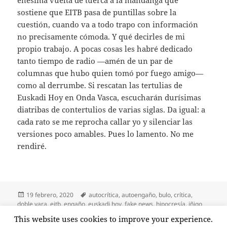
sostiene que EITB pasa de puntillas sobre la
cuestión, cuando va a todo trapo con información
no precisamente cómoda. Y qué decirles de mi
propio trabajo. A pocas cosas les habré dedicado
tanto tiempo de radio —amén de un par de
columnas que hubo quien tomó por fuego amigo—
como al derrumbe. Si rescatan las tertulias de
Euskadi Hoy en Onda Vasca, escucharán durísimas
diatribas de contertulios de varias siglas. Da igual: a
cada rato se me reprocha callar yo y silenciar las
versiones poco amables. Pues lo lamento. No me
rendiré.
Publicado
Etiquetas
19 febrero, 2020
autocrítica
,
autoengaño
,
bulo
,
crítica
,
el
doble vara
,
eitb
,
engaño
,
euskadi hoy
,
fake news
,
hipocresía
,
iñigo
urkullu
,
maddalen iriarte
,
mentira
,
onda vasca
,
zaldibar
This website uses cookies to improve your experience.
en Miente, que queda todo
2 comentarios