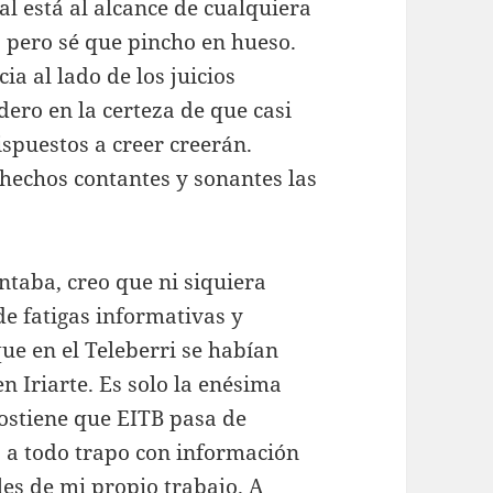
l está al alcance de cualquiera
, pero sé que pincho en hueso.
a al lado de los juicios
ero en la certeza de que casi
ispuestos a creer creerán.
 hechos contantes y sonantes las
ntaba, creo que ni siquiera
e fatigas informativas y
que en el Teleberri se habían
 Iriarte. Es solo la enésima
ostiene que EITB pasa de
a a todo trapo con información
es de mi propio trabajo. A