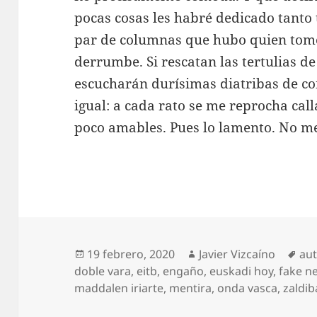
pocas cosas les habré dedicado tant
par de columnas que hubo quien tom
derrumbe. Si rescatan las tertulias 
escucharán durísimas diatribas de con
igual: a cada rato se me reprocha call
poco amables. Pues lo lamento. No me
Publicado
Autor
Eti
19 febrero, 2020
Javier Vizcaíno
aut
el
doble vara
,
eitb
,
engaño
,
euskadi hoy
,
fake n
maddalen iriarte
,
mentira
,
onda vasca
,
zaldib