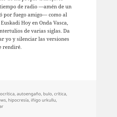
o tiempo de radio —amén de un
ó por fuego amigo— como al
de Euskadi Hoy en Onda Vasca,
tertulios de varias siglas. Da
ar yo y silenciar las versiones
 rendiré.
quetas
ocrítica
,
autoengaño
,
bulo
,
crítica
,
ews
,
hipocresía
,
iñigo urkullu
,
ar