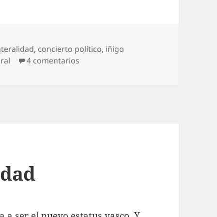
ateralidad
,
concierto político
,
iñigo
en Tiempo de recomenzar
ral
4 comentarios
idad
 a ser el nuevo estatus vasco. Y