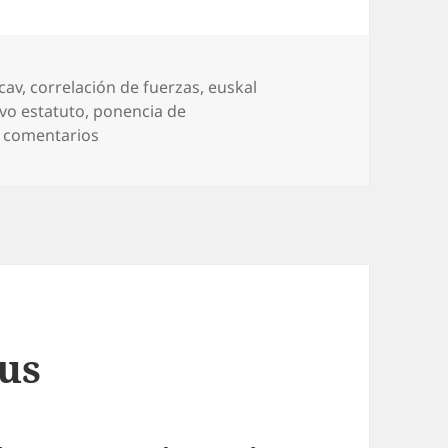
cav
,
correlación de fuerzas
,
euskal
vo estatuto
,
ponencia de
en Principio de realidad
 comentarios
tus