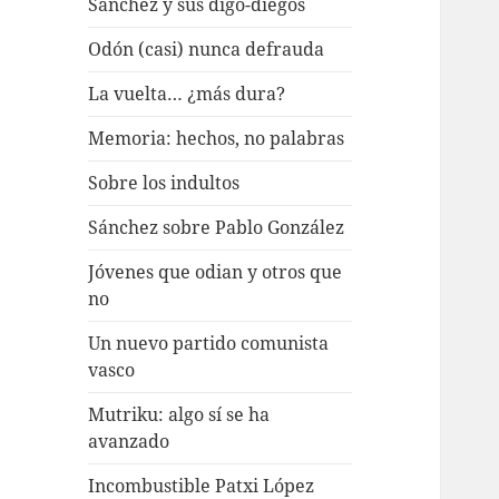
Sánchez y sus digo-diegos
Odón (casi) nunca defrauda
La vuelta… ¿más dura?
Memoria: hechos, no palabras
Sobre los indultos
Sánchez sobre Pablo González
Jóvenes que odian y otros que
no
Un nuevo partido comunista
vasco
Mutriku: algo sí se ha
avanzado
Incombustible Patxi López