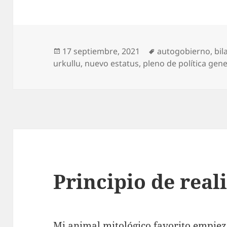
Publicado
Etiquetas
17 septiembre, 2021
autogobierno
,
bil
el
urkullu
,
nuevo estatus
,
pleno de política gene
Principio de real
Mi animal mitológico favorito empieza