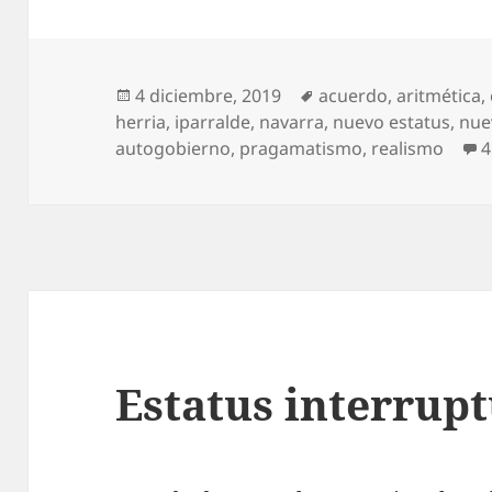
Publicado
Etiquetas
4 diciembre, 2019
acuerdo
,
aritmética
,
el
herria
,
iparralde
,
navarra
,
nuevo estatus
,
nue
autogobierno
,
pragamatismo
,
realismo
4
Estatus interrup