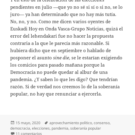
pendientes en julio —que yo no sé si sí o si no, se lo
juro— ya han determinado que no hay más tutía.
No, no, y no. Como me dicen varios oyentes de
Euskadi Hoy en Onda Vasca-Grupo Noticias, quizá el
error del lehendakari fue no hacer la propuesta
contraria a la que le parecía más razonable. Si
hubiera dicho que en septiembre o hablado de
posponer el asunto
sine die
, se le estarían exigiendo
los comicios para pasado mañana porque la
Democracia no puede quedar al albur de una
pandemia. ¿Y saben lo que les digo? Que tendrían
razón. Si de verdad nos creemos lo de la soberanía
popular, no hay que renunciar a ejercerla.
Publicado
Etiquetas
15 mayo, 2020
aprovechamiento político
,
consenso
,
el
democracia
,
elecciones
,
pandemia
,
soberanía popular
en Diario del covid-19 (48)
11 comentarios