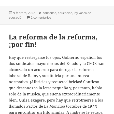
Publicado
Etiquetas
9 febrero, 2022
consenso
,
educación
,
ley vasca de
el
en Ley de Educación por consenso
educación
2 comentarios
La reforma de la reforma,
¡por fin!
Hay que restregarse los ojos. Gobierno español, los
dos sindicatos mayoritarios del Estado y la CEOE han
alcanzado un acuerdo para derogar la reforma
laboral de Rajoy y sustituirla por una nueva
normativa. ¡Albricias y requetealbricias! Confieso
que desconozco la letra pequeña y, por tanto, hablo
solo de la música, que suena extraordinariamente
bien. Quizá exagere, pero hay que retrotraerse a los
llamados Pactos de La Moncloa (octubre de 1977)
para encontrar un hito similar. A nadie se le escapa