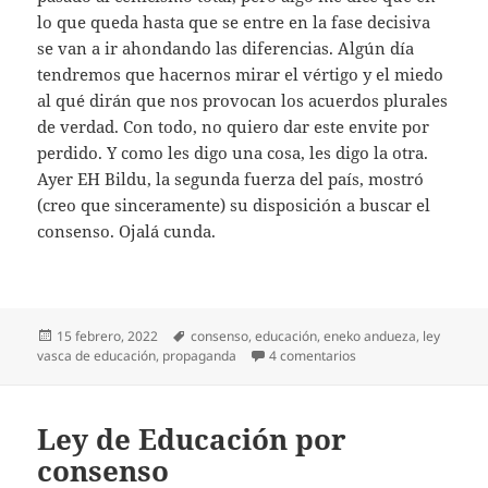
lo que queda hasta que se entre en la fase decisiva
se van a ir ahondando las diferencias. Algún día
tendremos que hacernos mirar el vértigo y el miedo
al qué dirán que nos provocan los acuerdos plurales
de verdad. Con todo, no quiero dar este envite por
perdido. Y como les digo una cosa, les digo la otra.
Ayer EH Bildu, la segunda fuerza del país, mostró
(creo que sinceramente) su disposición a buscar el
consenso. Ojalá cunda.
Publicado
Etiquetas
15 febrero, 2022
consenso
,
educación
,
eneko andueza
,
ley
el
en Vértigo ante el co
vasca de educación
,
propaganda
4 comentarios
Ley de Educación por
consenso