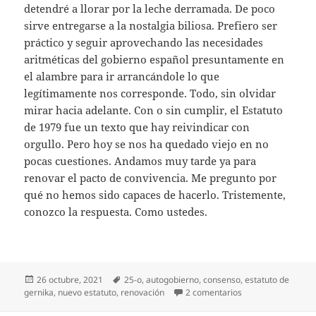
detendré a llorar por la leche derramada. De poco
sirve entregarse a la nostalgia biliosa. Prefiero ser
práctico y seguir aprovechando las necesidades
aritméticas del gobierno español presuntamente en
el alambre para ir arrancándole lo que
legítimamente nos corresponde. Todo, sin olvidar
mirar hacia adelante. Con o sin cumplir, el Estatuto
de 1979 fue un texto que hay reivindicar con
orgullo. Pero hoy se nos ha quedado viejo en no
pocas cuestiones. Andamos muy tarde ya para
renovar el pacto de convivencia. Me pregunto por
qué no hemos sido capaces de hacerlo. Tristemente,
conozco la respuesta. Como ustedes.
Publicado
Etiquetas
26 octubre, 2021
25-o
,
autogobierno
,
consenso
,
estatuto de
el
en Renovemos ya e
gernika
,
nuevo estatuto
,
renovación
2 comentarios