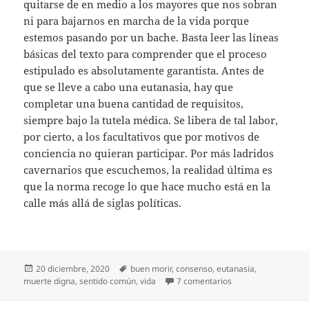
quitarse de en medio a los mayores que nos sobran
ni para bajarnos en marcha de la vida porque
estemos pasando por un bache. Basta leer las líneas
básicas del texto para comprender que el proceso
estipulado es absolutamente garantista. Antes de
que se lleve a cabo una eutanasia, hay que
completar una buena cantidad de requisitos,
siempre bajo la tutela médica. Se libera de tal labor,
por cierto, a los facultativos que por motivos de
conciencia no quieran participar. Por más ladridos
cavernarios que escuchemos, la realidad última es
que la norma recoge lo que hace mucho está en la
calle más allá de siglas políticas.
Publicado
Etiquetas
20 diciembre, 2020
buen morir
,
consenso
,
eutanasia
,
el
en Bien morir, por fi
muerte digna
,
sentido común
,
vida
7 comentarios