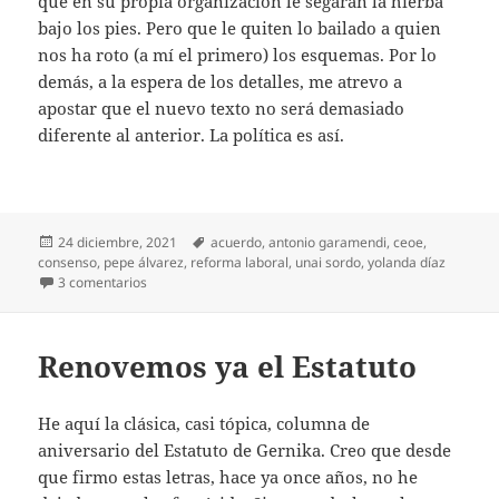
que en su propia organización le segarán la hierba
bajo los pies. Pero que le quiten lo bailado a quien
nos ha roto (a mí el primero) los esquemas. Por lo
demás, a la espera de los detalles, me atrevo a
apostar que el nuevo texto no será demasiado
diferente al anterior. La política es así.
Publicado
Etiquetas
24 diciembre, 2021
acuerdo
,
antonio garamendi
,
ceoe
,
el
consenso
,
pepe álvarez
,
reforma laboral
,
unai sordo
,
yolanda díaz
en La reforma de la reforma, ¡por fin!
3 comentarios
Renovemos ya el Estatuto
He aquí la clásica, casi tópica, columna de
aniversario del Estatuto de Gernika. Creo que desde
que firmo estas letras, hace ya once años, no he