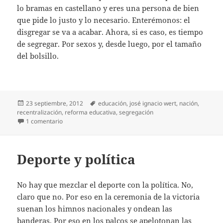
lo bramas en castellano y eres una persona de bien
que pide lo justo y lo necesario. Enterémonos: el
disgregar se va a acabar. Ahora, si es caso, es tiempo
de segregar. Por sexos y, desde luego, por el tamaño
del bolsillo.
Publicado
Etiquetas
23 septiembre, 2012
educación
,
josé ignacio wert
,
nación
,
el
recentralización
,
reforma educativa
,
segregación
en La séptima de Wert
1 comentario
Deporte y política
No hay que mezclar el deporte con la política. No,
claro que no. Por eso en la ceremonia de la victoria
suenan los himnos nacionales y ondean las
banderas. Por eso en los palcos se apelotonan las