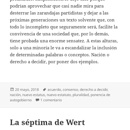
podrían aprovechar que casi nadie mira para
desterrar las zarandajas partidistas y dejar a las
próximas generaciones un texto solvente que, con
todo lo incompleto que seguramente será, facilite la
convivencia de una sociedad que, por lo demás,
tiene probada una enorme sensatez. A estas alturas,
solo a una minoría le va a escandalizar la inclusión
de determinadas palabras o conceptos. Nación o
derecho a decidir, por poner dos ejemplos.
Publicado
Etiquetas
20 mayo, 2018
acuerdo
,
consenso
,
derecho a decidir
,
el
nación
,
nuevo estatus
,
nuevo estatuto
,
pluralidad
,
ponencia de
en Sobre el nuevo estatuto
autogobierno
1 comentario
La séptima de Wert