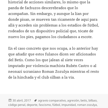
historial de acciones similares, lo mismo que la
panda de fachuzos descerebrados que lo
acompañan. Sin embargo, y aunque la lían por
donde pisan, se mueven tan ricamente de aquí para
allá y acceden sin problemas a los estadios de fútbol,
rodeados de un dispositivo policial que, tócate de
nuevo los pies, pagamos los ciudadanos a escote.
En el caso concreto que nos ocupa, a lo anterior hay
que añadir que estos fulanos dicen ser aficionados
del Betis. Como los que jalean al siete veces
imputado por violencia machista Rubén Castro o al
neonazi ucraniano Roman Zozulya mientras el resto
de la hinchada y el club silban a la vía.
Publicado
Etiquetas
30 abril, 2017
agravio comparativo
,
agresión
,
betis
,
bilbao
,
el
código penal
,
deporte
,
fascismo
,
fútbol
,
impunidad
,
roman zozulya
,