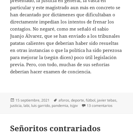
presentado, la Justicia en general, la vasca en
particular y este magistrado aun más en concreto se
han decantado por dictámenes que dificultaban o
directamente impedían los intentos de frenar los
contagios. No negaré, como me señaló el sabio
Juanjo Álvarez, que se han enviado a los tribunales
patatas calientes que deberían haber sido resueltas
en otras instancias o que la política ha sido perezosa
para mejorar la (según dicen) poco útil legislación
previa. Pero, con todo, muchas de sus señorías
deberían hacer examen de conciencia.
Publicado
Etiquetas
15 septiembre, 2021
aforos
,
deporte
,
fútbol
,
javier tebas
,
el
en El juez G
justicia
,
labi
,
luis garrido
,
pandemia
,
tsjpv
13 comentarios
Señoritos contrariados