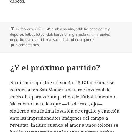
deseos.
Publicado
Etiquetas
12 febrero, 2020
arabia saudía
,
athletic
,
copa del rey
,
el
deporte
,
fútbol
,
fútbol club barcelona
,
granada c. f.
,
mirandés
,
negocio
,
real madrid
,
real sociedad
,
roberto gómez
en Señoritos contrariados
3 comentarios
¿Y el próximo partido?
No diremos que fue un sueño. 48.121 personas se
reunieron en San Mamés una tarde invernal de
miércoles para ver un partido de fútbol femenino.
Me cuento entre los que —desde casa, ojo—
sintieron una íntima invasión de orgullo y emoción
ante las impresionantes imágenes del campo a
reventar. Incluso cuando el amor a unos colores se
ha ido atemperando por los años y ciertos hechos