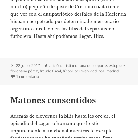
mucho) pequeño despiste de Cristiano nada tiene
que ver con el antipatriótico desfalco de la Hacienda
hispana perpetrado por determinado mercenario
argentino enrolado en las filas del separatismo
futbolero. Hasta ahí podíamos llegar. Hics.
Publicado
Etiquetas
22 junio, 2017
afición
,
cristiano ronaldo
,
deporte
,
estupidez
,
el
florentino pérez
,
fraude fiscal
,
fútbol
,
permisividad
,
real madrid
en Salvemos a Cristiano
1 comentario
Matones consentidos
Además de elevarnos la bilis hasta las orejas, el
episodio del cagarro humano que hostió
impunemente a un chaval mientras le escupía
fascistadas nos ha enseñado varias cosas. Para