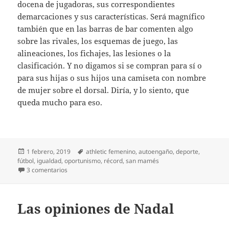
docena de jugadoras, sus correspondientes
demarcaciones y sus características. Será magnífico
también que en las barras de bar comenten algo
sobre las rivales, los esquemas de juego, las
alineaciones, los fichajes, las lesiones o la
clasificación. Y no digamos si se compran para sí o
para sus hijas o sus hijos una camiseta con nombre
de mujer sobre el dorsal. Diría, y lo siento, que
queda mucho para eso.
Publicado
Etiquetas
1 febrero, 2019
athletic femenino
,
autoengaño
,
deporte
,
el
fútbol
,
igualdad
,
oportunismo
,
récord
,
san mamés
en ¿Y el próximo partido?
3 comentarios
Las opiniones de Nadal