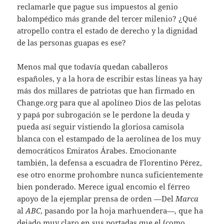
reclamarle que pague sus impuestos al genio
balompédico más grande del tercer milenio? ¿Qué
atropello contra el estado de derecho y la dignidad
de las personas guapas es ese?
Menos mal que todavía quedan caballeros
españoles, y a la hora de escribir estas líneas ya hay
más dos millares de patriotas que han firmado en
Change.org para que al apolíneo Dios de las pelotas
y papá por subrogación se le perdone la deuda y
pueda así seguir vistiendo la gloriosa camisola
blanca con el estampado de la aerolínea de los muy
democráticos Emiratos Árabes. Emocionante
también, la defensa a escuadra de Florentino Pérez,
ese otro enorme prohombre nunca suficientemente
bien ponderado. Merece igual encomio el férreo
apoyo de la ejemplar prensa de orden —Del
Marca
al
ABC
, pasando por la hoja marhuendera—, que ha
dejado muy claro en sus portadas que el (como