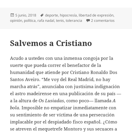
Publicado
Etiquetas
5 junio, 2018
deporte
,
hipocresía
,
libertad de expresión
,
el
en Las opi
opinión
,
política
,
rafa nadal
,
tenis
,
tolerancia
2 comentarios
Salvemos a Cristiano
Acudo a ustedes con una inmensa congoja por la
suerte que pueda correr el benefactor de la
humanidad que atiende por Cristiano Ronaldo Dos
Santos Aveiro. “Me voy del Real Madrid, no hay
marcha atrás”, anunciaba con justísima indignación
el astro madeirense en una publicación de su país —
a la altura de
Os Lusiadas
, como poco— llamada
A
bola
. Imposible no empatizar inmediatamente con
su sentimiento de ser víctima de una persecución
implacable por el despiadado fisco español. ¿Cómo
se atreven el mequetrefe Montoro y sus secuaces a