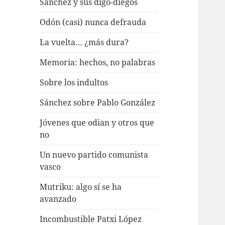
Sánchez y sus digo-diegos
Odón (casi) nunca defrauda
La vuelta… ¿más dura?
Memoria: hechos, no palabras
Sobre los indultos
Sánchez sobre Pablo González
Jóvenes que odian y otros que
no
Un nuevo partido comunista
vasco
Mutriku: algo sí se ha
avanzado
Incombustible Patxi López