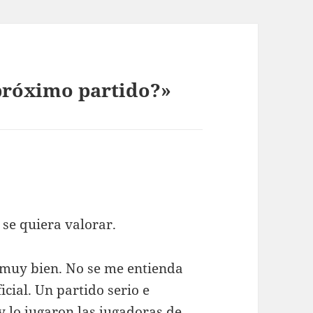
 próximo partido?»
se quiera valorar.
á muy bien. No se me entienda
cial. Un partido serio e
y lo jugaron las jugadoras de