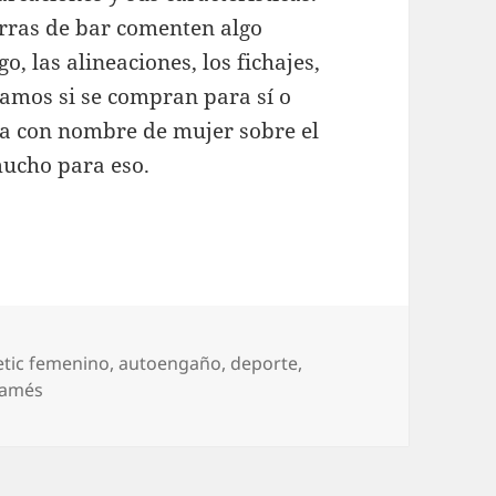
rras de bar comenten algo
o, las alineaciones, los fichajes,
igamos si se compran para sí o
eta con nombre de mujer sobre el
 mucho para eso.
uetas
etic femenino
,
autoengaño
,
deporte
,
mamés