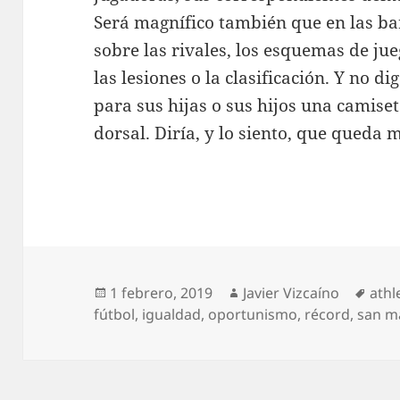
Será magnífico también que en las ba
sobre las rivales, los esquemas de jueg
las lesiones o la clasificación. Y no d
para sus hijas o sus hijos una camis
dorsal. Diría, y lo siento, que queda
Publicado
Autor
Etiq
1 febrero, 2019
Javier Vizcaíno
athl
el
fútbol
,
igualdad
,
oportunismo
,
récord
,
san 