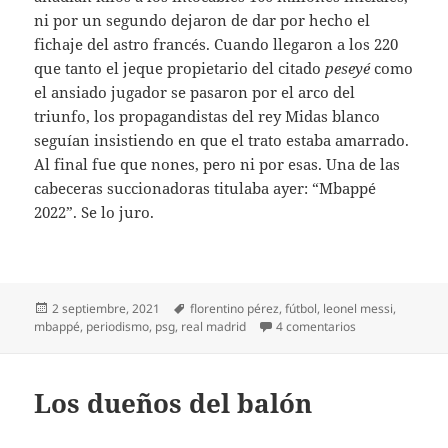
ni por un segundo dejaron de dar por hecho el
fichaje del astro francés. Cuando llegaron a los 220
que tanto el jeque propietario del citado
peseyé
como
el ansiado jugador se pasaron por el arco del
triunfo, los propagandistas del rey Midas blanco
seguían insistiendo en que el trato estaba amarrado.
Al final fue que nones, pero ni por esas. Una de las
cabeceras succionadoras titulaba ayer: “Mbappé
2022”. Se lo juro.
Publicado
Etiquetas
2 septiembre, 2021
florentino pérez
,
fútbol
,
leonel messi
,
el
en No sé qué d
mbappé
,
periodismo
,
psg
,
real madrid
4 comentarios
Los dueños del balón