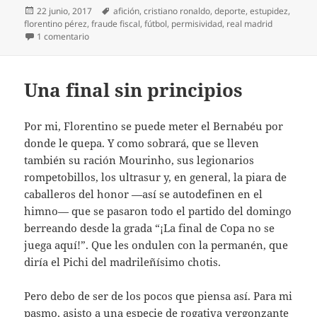
Publicado
Etiquetas
22 junio, 2017
afición
,
cristiano ronaldo
,
deporte
,
estupidez
,
el
florentino pérez
,
fraude fiscal
,
fútbol
,
permisividad
,
real madrid
en Salvemos a Cristiano
1 comentario
Una final sin principios
Por mi, Florentino se puede meter el Bernabéu por
donde le quepa. Y como sobrará, que se lleven
también su ración Mourinho, sus legionarios
rompetobillos, los ultrasur y, en general, la piara de
caballeros del honor —así se autodefinen en el
himno— que se pasaron todo el partido del domingo
berreando desde la grada “¡La final de Copa no se
juega aquí!”. Que les ondulen con la permanén, que
diría el Pichi del madrileñísimo chotis.
Pero debo de ser de los pocos que piensa así. Para mi
pasmo, asisto a una especie de rogativa vergonzante