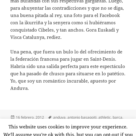
más bufandas con sus respectivas gargantas. Luego,
para ahuyentar las contradicciones y que no se diga,
una buena pitada al rey, una foto para el Facebook
con la ikurriña y la senyera como si hubiéramos
conquistado Cibeles, y tan anchos. Gora Euskadi y
Visca Catalunya, rediez.
Una pena, que fuera un bulo lo del ofrecimiento de
la federación francesa para jugar en Saint-Denis.
Habría sido una salida perfecta para este espectáculo
que ha pasado de chusco para situarse en lo patético.
Yo, que soy un romántico incurable, apuesto por
Anduva.
Publicado
Etiquetas
16 febrero, 2012
anduva
,
antonio basagoiti
,
athletic
,
barça
,
el
copa del rey
,
final
,
florentino pérez
,
fútbol
,
mariano rajoy
,
real
This website uses cookies to improve your experience.
en Una final sin principios
madrid
,
santiago bernabéu
22 comentarios
We'll assume you're ok with this, but you can opt-out if you