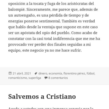
oposición a la tocata y fuga de los aristócratas del
balompié. Sinceramente, me parece que, además de
un autoengaño, es una pérdida de tiempo y de
energías ponerse sentimental. También es verdad
que hablo desde la ventaja que supone en este caso
ser un apóstata del opio del pueblo. Como acabo de
constatar con la casi total indiferencia que me me ha
provocado ver perder dos finales seguidas a mi
equipo, este negocio ya no me hace sufrir.
Publicado
Etiquetas
21 abril, 2021
dinero
,
economía
,
florentino pérez
,
fútbol
,
el
en Los dueños del balón
romanticismo
,
superliga
8 comentarios
Salvemos a Cristiano
Acudo a ustedes con una inmensa congoja por la