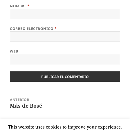
NOMBRE
*
CORREO ELECTRÓNICO
*
WEB
Navegación
ANTERIOR
de
Más de Bosé
Entrada
entradas
anterior:
SIGUIENTE
This website uses cookies to improve your experience.
Difícil de entender
Entrada