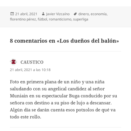
Publicado
Autor
Etiquetas
21 abril, 2021
Javier Vizcaíno
dinero
,
economía
,
el
florentino pérez
,
fútbol
,
romanticismo
,
superliga
8 comentarios en «Los dueños del balón»
CAUSTICO
dice:
21 abril, 2021 a las 10:18
Foto en primera plana de un niño y una niña
saludando con su angelical candidez al señor
Muniain en su espectacular Buga conducido por su
señora con destino a su piso de lujo a descansar.
Algún día se darán cuenta esos potxolos de qué va
todo este rollo.