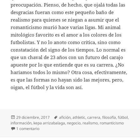
preocupación. Pienso, de hecho, que ojalá todas las
desgracias fueran como este pequeño baño de
realismo para quienes se niegan a asumir que el
romanticismo murió hace varias ligas. Mi animal
mitológico favorito es el amor a los colores de los
futbolistas. Y no lo anoto como crítica, sino como
constatación del signo de los tiempos. Lo normal es
que un chaval de 23 años con un futuro del carajo
apueste por lo que entiende que es su carrera. ¿No
haríamos todos lo mismo? Otra cosa, efectivamente,
es que las formas no hayan sido las mejores, pero,
oigan, el fútbol y la vida son así.
Publicado
Etiquetas
29 diciembre, 2017
afición
,
athletic
,
carrera
,
filosofía
,
fútbol
,
el
información
,
kepa arrizabalaga
,
negocio
,
realismo
,
romanticismo
en Si se va, pues adiós
1 comentario