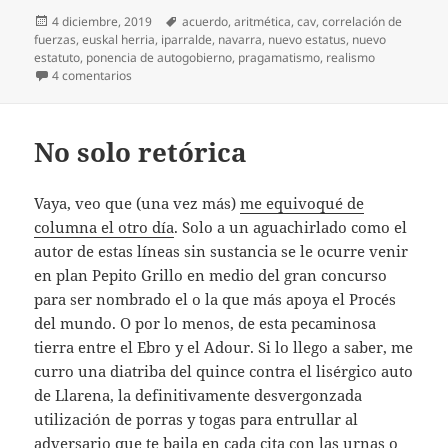
Publicado
Etiquetas
4 diciembre, 2019
acuerdo
,
aritmética
,
cav
,
correlación de
el
fuerzas
,
euskal herria
,
iparralde
,
navarra
,
nuevo estatus
,
nuevo
estatuto
,
ponencia de autogobierno
,
pragamatismo
,
realismo
en Principio de realidad
4 comentarios
No solo retórica
Vaya, veo que (una vez más)
me equivoqué de
columna el otro día
. Solo a un aguachirlado como el
autor de estas líneas sin sustancia se le ocurre venir
en plan Pepito Grillo en medio del gran concurso
para ser nombrado el o la que más apoya el Procés
del mundo. O por lo menos, de esta pecaminosa
tierra entre el Ebro y el Adour. Si lo llego a saber, me
curro una diatriba del quince contra el lisérgico auto
de Llarena, la definitivamente desvergonzada
utilización de porras y togas para entrullar al
adversario que te baila en cada cita con las urnas o