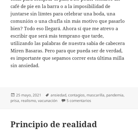
café de pie en la barra o a la imposibilidad de
juntarse sin límtes para celebrar una boda, una
comunión o una chufla sin más motivo que pasarlo
bien? Todo eso llegará. Ahora sí que me atrevo a
escribir que será más temprano que tarde,
utilizando las palabras de nuestra sabia de cabecera
Miren Basaras. Pero para que pueda ser de verdad,
es importante que sepamos correr esta última milla
sin ansiedad.
Publicado
Etiquetas
25 mayo, 2021
ansiedad
,
contagios
,
mascarilla
,
pandemia
,
el
en ¿El final de la pandemia
prisa
,
realismo
,
vacunación
5 comentarios
Principio de realidad