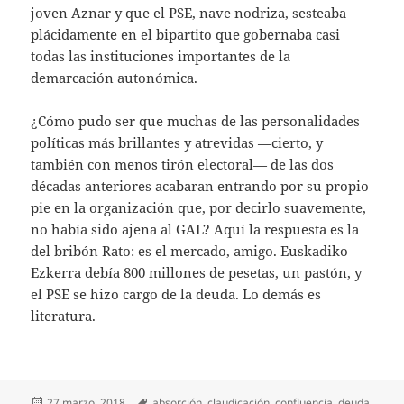
joven Aznar y que el PSE, nave nodriza, sesteaba
plácidamente en el bipartito que gobernaba casi
todas las instituciones importantes de la
demarcación autonómica.
¿Cómo pudo ser que muchas de las personalidades
políticas más brillantes y atrevidas —cierto, y
también con menos tirón electoral— de las dos
décadas anteriores acabaran entrando por su propio
pie en la organización que, por decirlo suavemente,
no había sido ajena al GAL? Aquí la respuesta es la
del bribón Rato: es el mercado, amigo. Euskadiko
Ezkerra debía 800 millones de pesetas, un pastón, y
el PSE se hizo cargo de la deuda. Lo demás es
literatura.
Publicado
Etiquetas
27 marzo, 2018
absorción
,
claudicación
,
confluencia
,
deuda
,