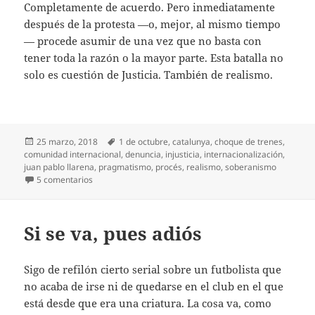
Completamente de acuerdo. Pero inmediatamente
después de la protesta —o, mejor, al mismo tiempo
— procede asumir de una vez que no basta con
tener toda la razón o la mayor parte. Esta batalla no
solo es cuestión de Justicia. También de realismo.
Publicado
Etiquetas
25 marzo, 2018
1 de octubre
,
catalunya
,
choque de trenes
,
el
comunidad internacional
,
denuncia
,
injusticia
,
internacionalización
,
juan pablo llarena
,
pragmatismo
,
procés
,
realismo
,
soberanismo
en Más allá de la denuncia
5 comentarios
Si se va, pues adiós
Sigo de refilón cierto serial sobre un futbolista que
no acaba de irse ni de quedarse en el club en el que
está desde que era una criatura. La cosa va, como