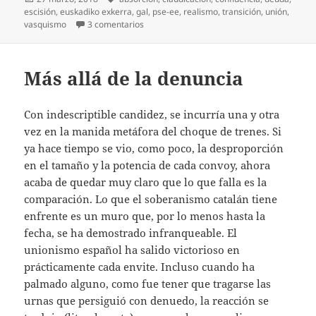
el
escisión
,
euskadiko exkerra
,
gal
,
pse-ee
,
realismo
,
transición
,
unión
,
en PSE-EE, 25 años
vasquismo
3 comentarios
Más allá de la denuncia
Con indescriptible candidez, se incurría una y otra
vez en la manida metáfora del choque de trenes. Si
ya hace tiempo se vio, como poco, la desproporción
en el tamaño y la potencia de cada convoy, ahora
acaba de quedar muy claro que lo que falla es la
comparación. Lo que el soberanismo catalán tiene
enfrente es un muro que, por lo menos hasta la
fecha, se ha demostrado infranqueable. El
unionismo español ha salido victorioso en
prácticamente cada envite. Incluso cuando ha
palmado alguno, como fue tener que tragarse las
urnas que persiguió con denuedo, la reacción se