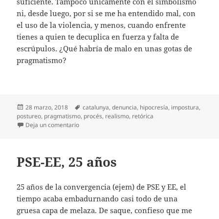
suficiente. Tampoco únicamente con el simbolismo
ni, desde luego, por si se me ha entendido mal, con
el uso de la violencia, y menos, cuando enfrente
tienes a quien te decuplica en fuerza y falta de
escrúpulos. ¿Qué habría de malo en unas gotas de
pragmatismo?
Publicado
Etiquetas
28 marzo, 2018
catalunya
,
denuncia
,
hipocresía
,
impostura
,
el
postureo
,
pragmatismo
,
procés
,
realismo
,
retórica
en No solo retórica
Deja un comentario
PSE-EE, 25 años
25 años de la convergencia (ejem) de PSE y EE, el
tiempo acaba embadurnando casi todo de una
gruesa capa de melaza. De saque, confieso que me