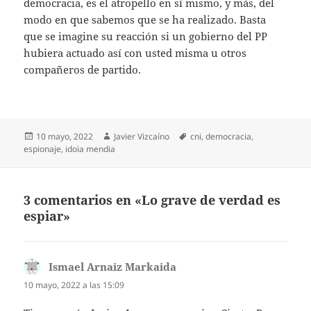
democracia, es el atropello en sí mismo, y más, del
modo en que sabemos que se ha realizado. Basta
que se imagine su reacción si un gobierno del PP
hubiera actuado así con usted misma u otros
compañeros de partido.
Publicado
Autor
Etiquetas
10 mayo, 2022
Javier Vizcaíno
cni
,
democracia
,
el
espionaje
,
idoia mendia
3 comentarios en «Lo grave de verdad es
espiar»
Ismael Arnaiz Markaida
dice:
10 mayo, 2022 a las 15:09