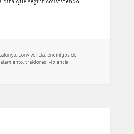
 otra que seguir conviviendo.
talunya
,
convivencia
,
enemigos del
ñalamiento
,
traidores
,
violencia
raidores