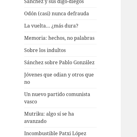
Sánchez y sus digo-diegos
Odón (casi) nunca defrauda
La vuelta… ¿más dura?
Memoria: hechos, no palabras
Sobre los indultos
Sánchez sobre Pablo González
Jóvenes que odian y otros que
no
Un nuevo partido comunista
vasco
Mutriku: algo sí se ha
avanzado
Incombustible Patxi López