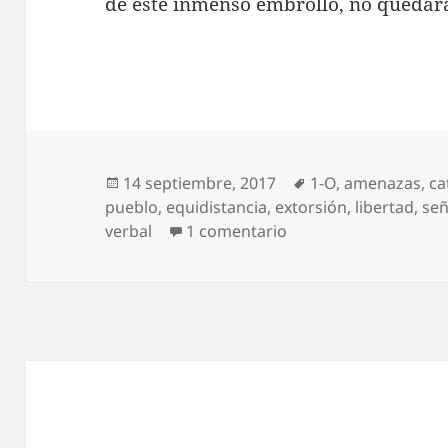
de este inmenso embrollo, no quedará
Publicado
Etiquetas
14 septiembre, 2017
1-O
,
amenazas
,
ca
el
pueblo
,
equidistancia
,
extorsión
,
libertad
,
se
en Overbooking de t
verbal
1 comentario