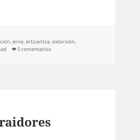
ción
,
erne
,
ertzaintza
,
extorsión
,
en Los intocables de ErNe
dad
5 comentarios
raidores