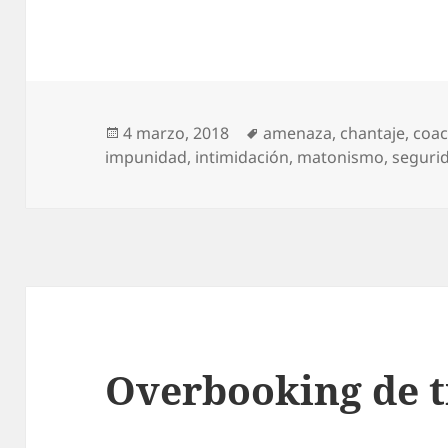
Publicado
Etiquetas
4 marzo, 2018
amenaza
,
chantaje
,
coac
el
impunidad
,
intimidación
,
matonismo
,
seguri
Overbooking de t