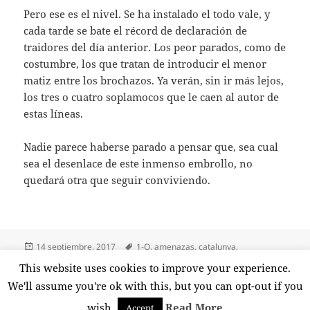
Pero ese es el nivel. Se ha instalado el todo vale, y
cada tarde se bate el récord de declaración de
traidores del día anterior. Los peor parados, como de
costumbre, los que tratan de introducir el menor
matiz entre los brochazos. Ya verán, sin ir más lejos,
los tres o cuatro soplamocos que le caen al autor de
estas líneas.
Nadie parece haberse parado a pensar que, sea cual
sea el desenlace de este inmenso embrollo, no
quedará otra que seguir conviviendo.
Publicado
Etiquetas
14 septiembre, 2017
1-O
,
amenazas
,
catalunya
,
el
convivencia
,
enemigos del pueblo
,
equidistancia
,
extorsión
,
libertad
,
This website uses cookies to improve your experience.
en Overbooking
señalamiento
,
traidores
,
violencia verbal
1 comentario
We'll assume you're ok with this, but you can opt-out if you
wish.
Read More
Accept
Funciona gracias a WordPress