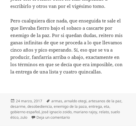
escribirlo y otros van por el vigésimo tomo.
Pero cualquiera dice nada, que enseguida te sale el
que llevaba fierro bajo el sobaco a cascarte por
enemigo de la paz. Por si quedan dudas, reitero mis
ganas infinitas de que se proceda a lo que llevamos
cinco años y pico esperando. Sí, eso que se va a
producir, fanfarria arriba o abajo, exactamente en
los términos en que se decía que era imposible, con
la entrega de una lista y cuatro quincallas.
Publicado
Etiquetas
24 marzo, 2017
armas
,
arnaldo otegi
,
artesanos de la paz
,
el
desarme
,
desobediencia
,
enemigo de la paza
,
entrega
,
eta
,
gobierno español
,
josé ignacio zoido
,
mariano rajoy
,
relato
,
suelo
en Hasta el 8 de abril…
ético
,
zulo
Deja un comentario