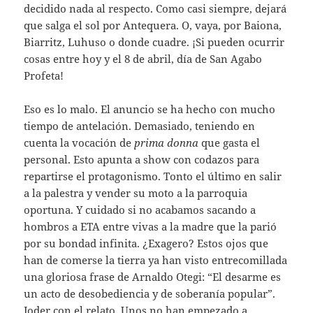
decidido nada al respecto. Como casi siempre, dejará
que salga el sol por Antequera. O, vaya, por Baiona,
Biarritz, Luhuso o donde cuadre. ¡Si pueden ocurrir
cosas entre hoy y el 8 de abril, día de San Agabo
Profeta!
Eso es lo malo. El anuncio se ha hecho con mucho
tiempo de antelación. Demasiado, teniendo en
cuenta la vocación de
prima donna
que gasta el
personal. Esto apunta a show con codazos para
repartirse el protagonismo. Tonto el último en salir
a la palestra y vender su moto a la parroquia
oportuna. Y cuidado si no acabamos sacando a
hombros a ETA entre vivas a la madre que la parió
por su bondad infinita. ¿Exagero? Estos ojos que
han de comerse la tierra ya han visto entrecomillada
una gloriosa frase de Arnaldo Otegi: “El desarme es
un acto de desobediencia y de soberanía popular”.
Joder con el relato. Unos no han empezado a