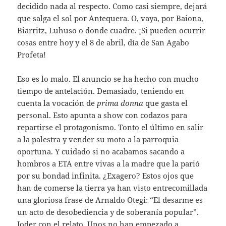
decidido nada al respecto. Como casi siempre, dejará
que salga el sol por Antequera. O, vaya, por Baiona,
Biarritz, Luhuso o donde cuadre. ¡Si pueden ocurrir
cosas entre hoy y el 8 de abril, día de San Agabo
Profeta!
Eso es lo malo. El anuncio se ha hecho con mucho
tiempo de antelación. Demasiado, teniendo en
cuenta la vocación de
prima donna
que gasta el
personal. Esto apunta a show con codazos para
repartirse el protagonismo. Tonto el último en salir
a la palestra y vender su moto a la parroquia
oportuna. Y cuidado si no acabamos sacando a
hombros a ETA entre vivas a la madre que la parió
por su bondad infinita. ¿Exagero? Estos ojos que
han de comerse la tierra ya han visto entrecomillada
una gloriosa frase de Arnaldo Otegi: “El desarme es
un acto de desobediencia y de soberanía popular”.
Joder con el relato. Unos no han empezado a