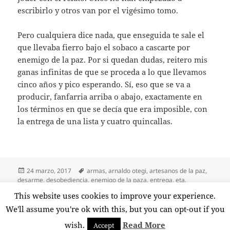
escribirlo y otros van por el vigésimo tomo.
Pero cualquiera dice nada, que enseguida te sale el
que llevaba fierro bajo el sobaco a cascarte por
enemigo de la paz. Por si quedan dudas, reitero mis
ganas infinitas de que se proceda a lo que llevamos
cinco años y pico esperando. Sí, eso que se va a
producir, fanfarria arriba o abajo, exactamente en
los términos en que se decía que era imposible, con
la entrega de una lista y cuatro quincallas.
Publicado
Etiquetas
24 marzo, 2017
armas
,
arnaldo otegi
,
artesanos de la paz
,
el
desarme
,
desobediencia
,
enemigo de la paza
,
entrega
,
eta
,
gobierno español
,
josé ignacio zoido
,
mariano rajoy
,
relato
,
suelo
This website uses cookies to improve your experience.
en Hasta el 8 de abril…
ético
,
zulo
Deja un comentario
We'll assume you're ok with this, but you can opt-out if you
wish.
Read More
Accept
Funciona gracias a WordPress