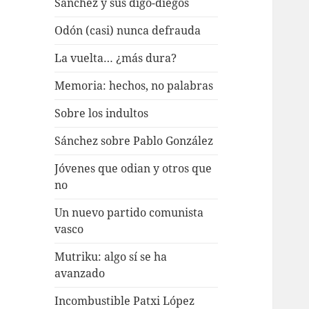
Sánchez y sus digo-diegos
Odón (casi) nunca defrauda
La vuelta… ¿más dura?
Memoria: hechos, no palabras
Sobre los indultos
Sánchez sobre Pablo González
Jóvenes que odian y otros que
no
Un nuevo partido comunista
vasco
Mutriku: algo sí se ha
avanzado
Incombustible Patxi López