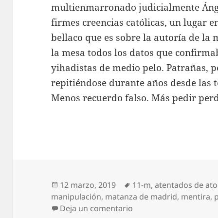
multienmarronado judicialmente Áng
firmes creencias católicas, un lugar e
bellaco que es sobre la autoría de la
la mesa todos los datos que confirma
yihadistas de medio pelo. Patrañas, p
repitiéndose durante años desde las t
Menos recuerdo falso. Más pedir per
Publicado
Etiquetas
12 marzo, 2019
11-m
,
atentados de at
el
manipulación
,
matanza de madrid
,
mentira
,
en 11-M, el rostro del 
Deja un comentario