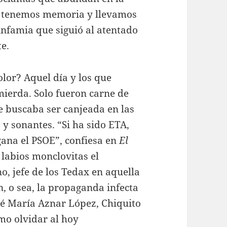
s tenemos memoria y llevamos
nfamia que siguió al atentado
te.
olor? Aquel día y los que
ierda. Solo fueron carne de
 buscaba ser canjeada en las
y sonantes. “Si ha sido ETA,
 gana el PSOE”, confiesa en
El
labios monclovitas el
, jefe de los Tedax en aquella
n, o sea, la propaganda infecta
sé María Aznar López, Chiquito
mo olvidar al hoy