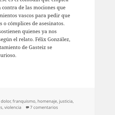
 contra de las mociones que
mientos vascos para pedir que
s o cómplices de asesinatos.
 sostienen quienes ya nos
egún el relato. Félix González,
tamiento de Gasteiz se
urioso.
,
dolor
,
franquismo
,
homenaje
,
justicia
,
en Desmemoriados vocacion
as
,
violencia
7 comentarios