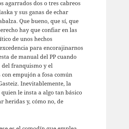
s agarrados dos o tres cabreos
laska y sus ganas de echar
Zabalza. Que bueno, que sí, que
erecho hay que confiar en las
lítico de unos hechos
n excedencia para encorajinarnos
esta de manual del PP cuando
 del franquismo y el
os con empujón a fosa común
Gasteiz. Inevitablemente, la
 quien le insta a algo tan básico
ar heridas y, cómo no, de
ese es el comodín que emplea