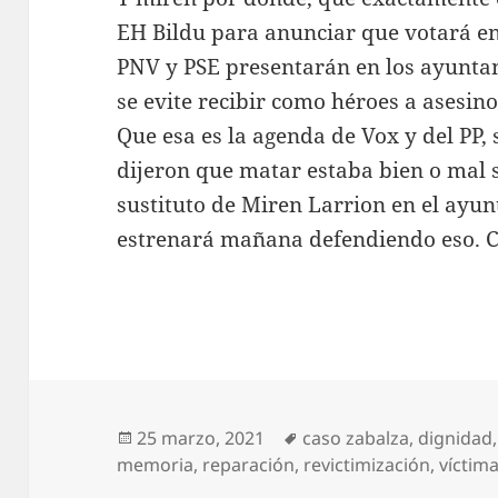
EH Bildu para anunciar que votará en
PNV y PSE presentarán en los ayunta
se evite recibir como héroes a asesino
Que esa es la agenda de Vox y del PP,
dijeron que matar estaba bien o mal s
sustituto de Miren Larrion en el ayun
estrenará mañana defendiendo eso. C
Publicado
Etiquetas
25 marzo, 2021
caso zabalza
,
dignidad
el
memoria
,
reparación
,
revictimización
,
víctim