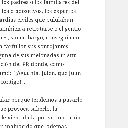
los padres o los familiares del
los dispositivos, los expertos
uardias civiles que pululaban
también a retratarse o el gentío
nes, sin embargo, conseguía en
a farfullar sus sonrojantes
guna de sus melonadas in situ
nción del PP, donde, como
amó: “¡Aguanta, Julen, que Juan
 contigo!”.
ñalar porque tendemos a pasarlo
ue provoca saberlo, la
í le viene dada por su condición
un malnacido que, además,