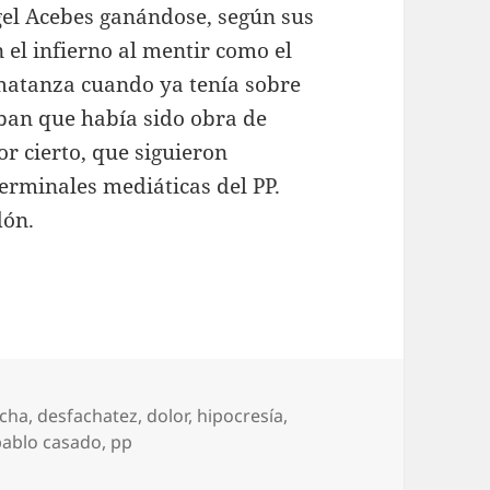
el Acebes ganándose, según sus
n el infierno al mentir como el
 matanza cuando ya tenía sobre
ban que había sido obra de
or cierto, que siguieron
erminales mediáticas del PP.
dón.
ocha
,
desfachatez
,
dolor
,
hipocresía
,
pablo casado
,
pp
PP