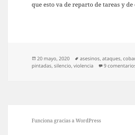
que esto va de reparto de tareas y de 
Publicado
Etiquetas
20 mayo, 2020
asesinos
,
ataques
,
coba
el
pintadas
,
silencio
,
violencia
9 comentario
Funciona gracias a WordPress