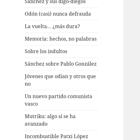
Sánchez y sus digo-diegos
Odón (casi) nunca defrauda
La vuelta… ¿más dura?
Memoria: hechos, no palabras
Sobre los indultos
Sánchez sobre Pablo González
Jóvenes que odian y otros que
no
Un nuevo partido comunista
vasco
Mutriku: algo sí se ha
avanzado
Incombustible Patxi López