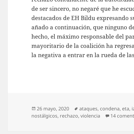
de ser sincero, no negaré que he esc
destacados de EH Bildu expresando s
añado a continuación, que ninguno de
hecho, el máximo responsable del pa
mayoritario de la coalición ha regresa
la negativa a entrar en la rueda de la
Publicado
Etiquetas
26 mayo, 2020
ataques
,
condena
,
eta
,
el
nostálgicos
,
rechazo
,
violencia
14 coment