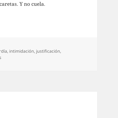
caretas. Y no cuela.
rdía
,
intimidación
,
justificación
,
en Diario del covid-19 (51)
s