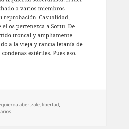
uchado a varios miembros
u reprobación. Casualidad,
 ellos pertenezca a Sortu. De
rtido troncal y ampliamente
do a la vieja y rancia letanía de
s condenas estériles. Pues eso.
izquierda abertzale
,
libertad
,
en Siguen los ataques
arios