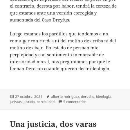
el contrario, derrota por babor, tendrá la certeza de
que estamos ante una versión corregida y
aumentada del Caso Dreyfus.
Luego estamos los pardillos que tendemos a no
comulgar con ruedas ni del molino de arriba ni del
molino de abajo. En estado de permanente
perplejidad y con sentimiento inenarrable de
inferioridad moral, nos preguntamos por qué le
llaman Derecho cuando quieren decir ideología.
Publicado
Etiquetas
27 octubre, 2021
alberto rodríguez
,
derecho
,
ideología
,
el
en Derecho o ideología
juristas
,
justicia
,
parcialidad
5 comentarios
Una justicia, dos varas