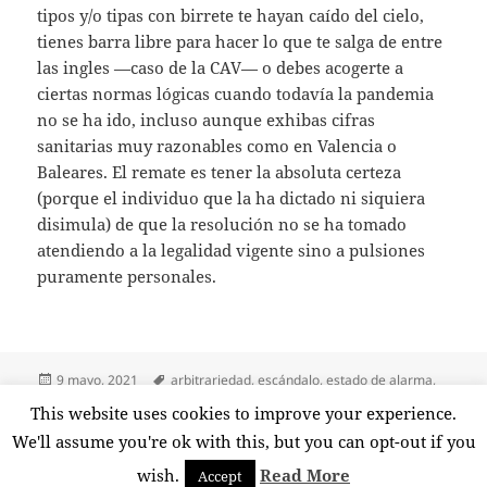
tipos y/o tipas con birrete te hayan caído del cielo,
tienes barra libre para hacer lo que te salga de entre
las ingles —caso de la CAV— o debes acogerte a
ciertas normas lógicas cuando todavía la pandemia
no se ha ido, incluso aunque exhibas cifras
sanitarias muy razonables como en Valencia o
Baleares. El remate es tener la absoluta certeza
(porque el individuo que la ha dictado ni siquiera
disimula) de que la resolución no se ha tomado
atendiendo a la legalidad vigente sino a pulsiones
puramente personales.
Publicado
Etiquetas
9 mayo, 2021
arbitrariedad
,
escándalo
,
estado de alarma
,
el
estado de derecho
,
indefensión
,
injusticia
,
justicia
,
luis garrido
,
This website uses cookies to improve your experience.
en Una justicia, dos varas
parcialidad
,
personalismo
7 comentarios
We'll assume you're ok with this, but you can opt-out if you
wish.
Read More
Accept
Funciona gracias a WordPress