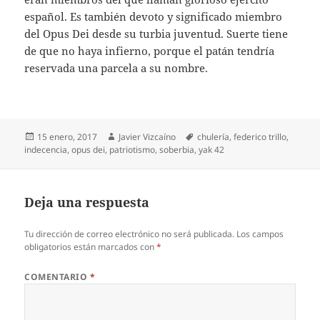
español. Es también devoto y significado miembro
del Opus Dei desde su turbia juventud. Suerte tiene
de que no haya infierno, porque el patán tendría
reservada una parcela a su nombre.
Publicado
Autor
Etiquetas
15 enero, 2017
Javier Vizcaíno
chulería
,
federico trillo
,
el
indecencia
,
opus dei
,
patriotismo
,
soberbia
,
yak 42
Deja una respuesta
Tu dirección de correo electrónico no será publicada.
Los campos
obligatorios están marcados con
*
COMENTARIO
*