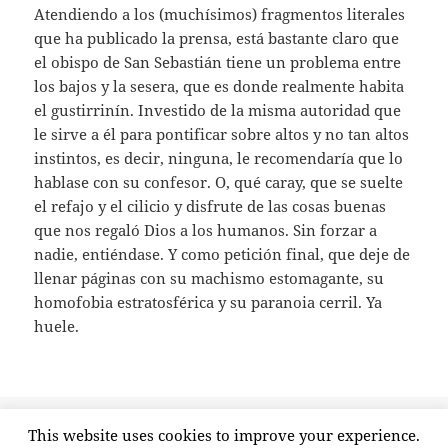
Atendiendo a los (muchísimos) fragmentos literales
que ha publicado la prensa, está bastante claro que
el obispo de San Sebastián tiene un problema entre
los bajos y la sesera, que es donde realmente habita
el gustirrinín. Investido de la misma autoridad que
le sirve a él para pontificar sobre altos y no tan altos
instintos, es decir, ninguna, le recomendaría que lo
hablase con su confesor. O, qué caray, que se suelte
el refajo y el cilicio y disfrute de las cosas buenas
que nos regaló Dios a los humanos. Sin forzar a
nadie, entiéndase. Y como petición final, que deje de
llenar páginas con su machismo estomagante, su
homofobia estratosférica y su paranoia cerril. Ya
huele.
Publicado
Etiquetas
8 mayo, 2015
hipocresía
,
josé ignacio munilla
,
morbo
,
This website uses cookies to improve your experience.
el
en Sex Munilla
pecado
,
sexo
,
soberbia
Deja un comentario