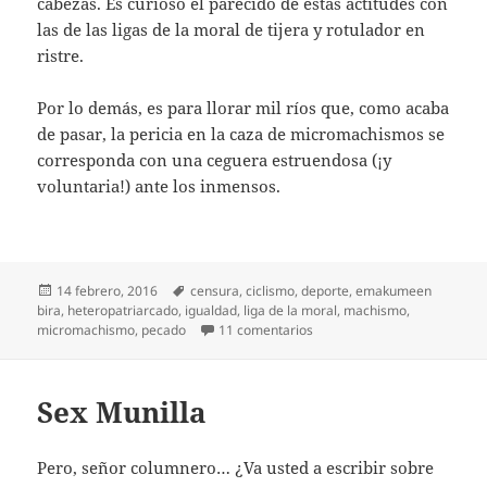
cabezas. Es curioso el parecido de estas actitudes con
las de las ligas de la moral de tijera y rotulador en
ristre.
Por lo demás, es para llorar mil ríos que, como acaba
de pasar, la pericia en la caza de micromachismos se
corresponda con una ceguera estruendosa (¡y
voluntaria!) ante los inmensos.
Publicado
Etiquetas
14 febrero, 2016
censura
,
ciclismo
,
deporte
,
emakumeen
el
bira
,
heteropatriarcado
,
igualdad
,
liga de la moral
,
machismo
,
en Los ojos que miran
micromachismo
,
pecado
11 comentarios
Sex Munilla
Pero, señor columnero… ¿Va usted a escribir sobre