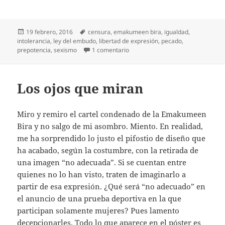
Publicado
Etiquetas
19 febrero, 2016
censura
,
emakumeen bira
,
igualdad
,
el
intolerancia
,
ley del embudo
,
libertad de expresión
,
pecado
,
en Más sobre el cartel
prepotencia
,
sexismo
1 comentario
Los ojos que miran
Miro y remiro el cartel condenado de la Emakumeen
Bira y no salgo de mi asombro. Miento. En realidad,
me ha sorprendido lo justo el pifostio de diseño que
ha acabado, según la costumbre, con la retirada de
una imagen “no adecuada”. Si se cuentan entre
quienes no lo han visto, traten de imaginarlo a
partir de esa expresión. ¿Qué será “no adecuado” en
el anuncio de una prueba deportiva en la que
participan solamente mujeres? Pues lamento
decepcionarles. Todo lo que aparece en el póster es