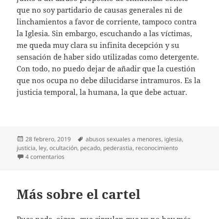
que no soy partidario de causas generales ni de
linchamientos a favor de corriente, tampoco contra
la Iglesia. Sin embargo, escuchando a las víctimas,
me queda muy clara su infinita decepción y su
sensación de haber sido utilizadas como detergente.
Con todo, no puedo dejar de añadir que la cuestión
que nos ocupa no debe dilucidarse intramuros. Es la
justicia temporal, la humana, la que debe actuar.
Publicado
Etiquetas
28 febrero, 2019
abusos sexuales a menores
,
iglesia
,
el
justicia
,
ley
,
ocultación
,
pecado
,
pederastia
,
reconocimiento
en La Iglesia no se atreve
4 comentarios
Más sobre el cartel
Pues nada, oigan, que circulen que ya no hay más