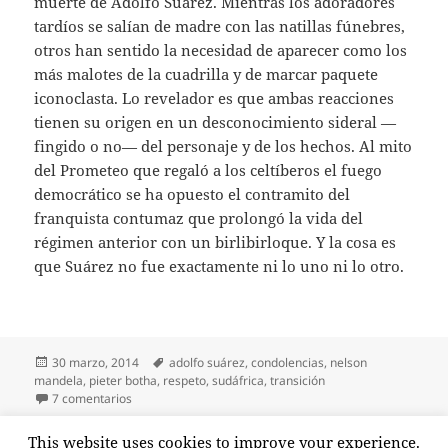
muerte de Adolfo Suárez. Mientras los adoradores
tardíos se salían de madre con las natillas fúnebres,
otros han sentido la necesidad de aparecer como los
más malotes de la cuadrilla y de marcar paquete
iconoclasta. Lo revelador es que ambas reacciones
tienen su origen en un desconocimiento sideral —
fingido o no— del personaje y de los hechos. Al mito
del Prometeo que regaló a los celtíberos el fuego
democrático se ha opuesto el contramito del
franquista contumaz que prolongó la vida del
régimen anterior con un birlibirloque. Y la cosa es
que Suárez no fue exactamente ni lo uno ni lo otro.
Publicado
Etiquetas
30 marzo, 2014
adolfo suárez
,
condolencias
,
nelson
el
mandela
,
pieter botha
,
respeto
,
sudáfrica
,
transición
en Ni lo uno ni lo otro
7 comentarios
Paginación
This website uses cookies to improve your experience.