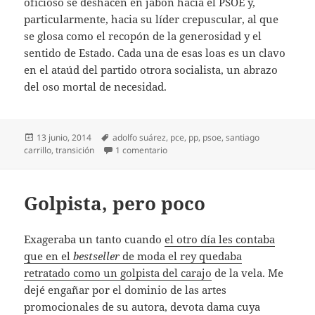
oficioso se deshacen en jabón hacia el PSOE y,
particularmente, hacia su líder crepuscular, al que
se glosa como el recopón de la generosidad y el
sentido de Estado. Cada una de esas loas es un clavo
en el ataúd del partido otrora socialista, un abrazo
del oso mortal de necesidad.
Publicado
Etiquetas
13 junio, 2014
adolfo suárez
,
pce
,
pp
,
psoe
,
santiago
el
en Por lo menos, disimulen
carrillo
,
transición
1 comentario
Golpista, pero poco
Exageraba un tanto cuando
el otro día les contaba
que en el
bestseller
de moda el rey quedaba
retratado como un golpista del carajo
de la vela. Me
dejé engañar por el dominio de las artes
promocionales de su autora, devota dama cuya