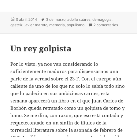
Publicado
Etiquetas
3 abril, 2014
3 de marzo
,
adolfo suárez
,
demagogia
,
el
en ¿Estaci
gasteiz
,
javier maroto
,
memoria
,
populismo
2 comentarios
Un rey golpista
Por lo visto, ya nos van considerando lo
suficientemente maduros para dispensarnos una
parte de la verdad sobre el 23-F. Con el cuerpo aún
caliente de uno de los que no solo lo sabía todo sino
que lo padeció en sus ambiciosas carnes, esta
semana aparecerá un libro en el que Juan Carlos de
Borbón queda retratado como un golpista de tomo y
lomo. Se me dirá, con razón, que eso está contado y
requetecontado en un sinfín de títulos de la
torrencial literatura sobre la asonada de febrero de