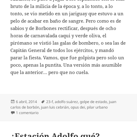
bruto de la milicia de la época y, a lo tonto, a lo
tonto, se vio metido en un jariguay que estuvo a un
pelo de acabar en baño de sangre. Pero como es de
sabios y de Borbones rectificar, después de ocho
horas de carnavalada caqui y verde oliva, el
pirómano se vistió las galas de bombero, o sea las de
Capitán General de todos los ejércitos, y mandó
parar la fiesta. Vamos, que fue golpista pero solo un
poco, apenas la puntita. Una versión más asumible
que la anterior… pero que no cuela.
Publicado
Etiquetas
6 abril, 2014
23-f
,
adolfo suárez
,
golpe de estado
,
juan
el
carlos de borbón
,
juan luis cebrián
,
opus dei
,
pilar urbano
en Golpista, pero poco
1 comentario
¿Estación Adolfo qué?