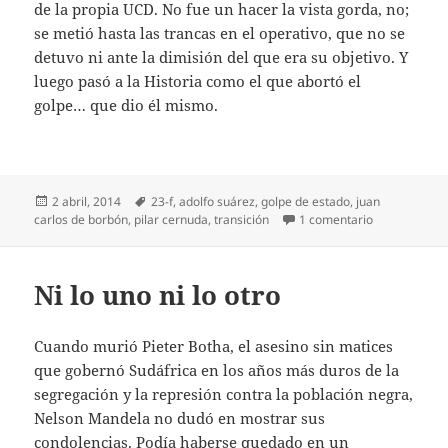
de la propia UCD. No fue un hacer la vista gorda, no;
se metió hasta las trancas en el operativo, que no se
detuvo ni ante la dimisión del que era su objetivo. Y
luego pasó a la Historia como el que abortó el
golpe… que dio él mismo.
Publicado
Etiquetas
2 abril, 2014
23-f
,
adolfo suárez
,
golpe de estado
,
juan
el
en Un rey gol
carlos de borbón
,
pilar cernuda
,
transición
1 comentario
Ni lo uno ni lo otro
Cuando murió Pieter Botha, el asesino sin matices
que gobernó Sudáfrica en los años más duros de la
segregación y la represión contra la población negra,
Nelson Mandela no dudó en mostrar sus
condolencias. Podía haberse quedado en un