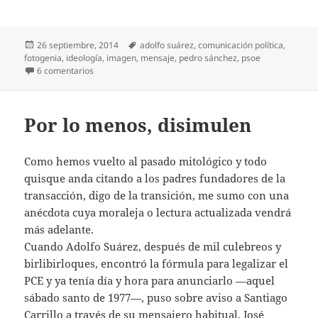
Publicado
Etiquetas
26 septiembre, 2014
adolfo suárez
,
comunicación política
,
el
fotogenia
,
ideología
,
imagen
,
mensaje
,
pedro sánchez
,
psoe
en Por qué Pedro es Ken
6 comentarios
Por lo menos, disimulen
Como hemos vuelto al pasado mitológico y todo
quisque anda citando a los padres fundadores de la
transacción, digo de la transición, me sumo con una
anécdota cuya moraleja o lectura actualizada vendrá
más adelante.
Cuando Adolfo Suárez, después de mil culebreos y
birlibirloques, encontró la fórmula para legalizar el
PCE y ya tenía día y hora para anunciarlo —aquel
sábado santo de 1977—, puso sobre aviso a Santiago
Carrillo a través de su mensajero habitual, José