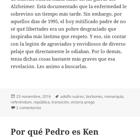
Alzheimer. Está documentado que la enfermedad le
sobrevino un tiempo más tarde. Sin embargo, por
aquellos días de 1995, el hoy mitificado padre de no
sé qué libertades era un pobre desgraciado que
inspiraba más lástima que respeto. Y eso, sin contar
con la legión de agraviados y envidiosos de diverso
pelaje que directamente le odiaban. Por lo demás,
tenía dichas cosas bastante más graves que esa
revelación. Les animo a buscarlas.
Publicado
Etiquetas
23 noviembre, 2016
adolfo suárez
,
borbones
,
monarquía
,
el
referéndum
,
república
,
transición
,
victoria prego
en Suárez, un poco tarde
2 comentarios
Por qué Pedro es Ken