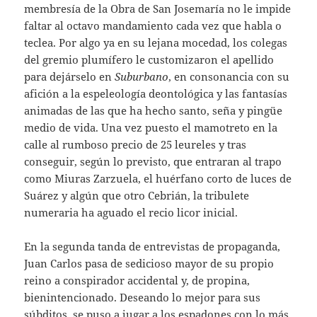
membresía de la Obra de San Josemaría no le impide
faltar al octavo mandamiento cada vez que habla o
teclea. Por algo ya en su lejana mocedad, los colegas
del gremio plumífero le customizaron el apellido
para dejárselo en
Suburbano
, en consonancia con su
afición a la espeleología deontológica y las fantasías
animadas de las que ha hecho santo, seña y pingüe
medio de vida. Una vez puesto el mamotreto en la
calle al rumboso precio de 25 leureles y tras
conseguir, según lo previsto, que entraran al trapo
como Miuras Zarzuela, el huérfano corto de luces de
Suárez y algún que otro Cebrián, la tribulete
numeraria ha aguado el recio licor inicial.
En la segunda tanda de entrevistas de propaganda,
Juan Carlos pasa de sedicioso mayor de su propio
reino a conspirador accidental y, de propina,
bienintencionado. Deseando lo mejor para sus
súbditos, se puso a jugar a los espadones con lo más