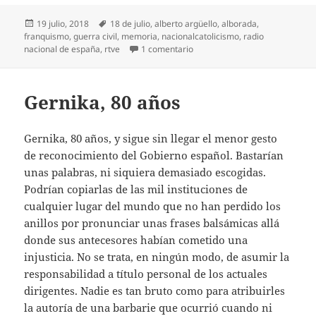
Publicado
Etiquetas
19 julio, 2018
18 de julio
,
alberto argüello
,
alborada
,
el
franquismo
,
guerra civil
,
memoria
,
nacionalcatolicismo
,
radio
en Memoria ‘benevolente’
nacional de españa
,
rtve
1 comentario
Gernika, 80 años
Gernika, 80 años, y sigue sin llegar el menor gesto
de reconocimiento del Gobierno español. Bastarían
unas palabras, ni siquiera demasiado escogidas.
Podrían copiarlas de las mil instituciones de
cualquier lugar del mundo que no han perdido los
anillos por pronunciar unas frases balsámicas allá
donde sus antecesores habían cometido una
injusticia. No se trata, en ningún modo, de asumir la
responsabilidad a título personal de los actuales
dirigentes. Nadie es tan bruto como para atribuirles
la autoría de una barbarie que ocurrió cuando ni