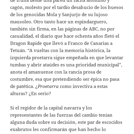
de Iruña desde una pared un facha anónimo y
cagón, molesto por el tardío desahucio de los huesos
de los genocidas Mola y Sanjurjo de su lujoso
mausoleo. Otro tanto hace un espindarguero,
también sin firma, en las páginas de ABC, no por
casualidad, el diario que hace ochenta años fletó el
Dragon Rapide que llevó a Franco de Canarias a
Tetuán. “A vueltas con la memoria histórica, la
izquierda proetarra sigue empeñada en que levantar
tumbas y abrir ataúdes es una prioridad municipal”,
anota el amanuense con la rancia prosa de
costumbre, esa que pretendiendo ser épica no pasa
de patética. ¿
Proetarra
como invectiva a estas
alturas? ¿En serio?
Si el regidor de la capital navarra y los
representantes de las fuerzas del cambio tenían
alguna duda sobre su decisión, este par de escocidos
exabrutos les confirmarán que han hecho lo