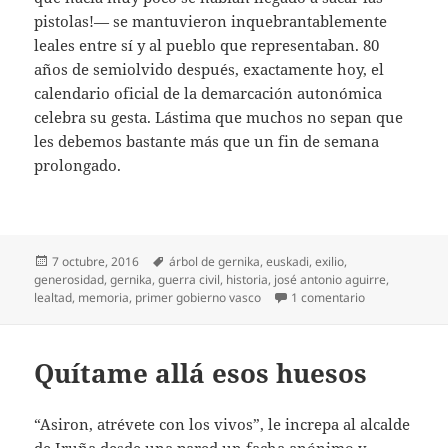
pistolas!— se mantuvieron inquebrantablemente
leales entre sí y al pueblo que representaban. 80
años de semiolvido después, exactamente hoy, el
calendario oficial de la demarcación autonómica
celebra su gesta. Lástima que muchos no sepan que
les debemos bastante más que un fin de semana
prolongado.
Publicado
Etiquetas
7 octubre, 2016
árbol de gernika
,
euskadi
,
exilio
,
el
generosidad
,
gernika
,
guerra civil
,
historia
,
josé antonio aguirre
,
en Razones par
lealtad
,
memoria
,
primer gobierno vasco
1 comentario
Quítame allá esos huesos
“Asiron, atrévete con los vivos”, le increpa al alcalde