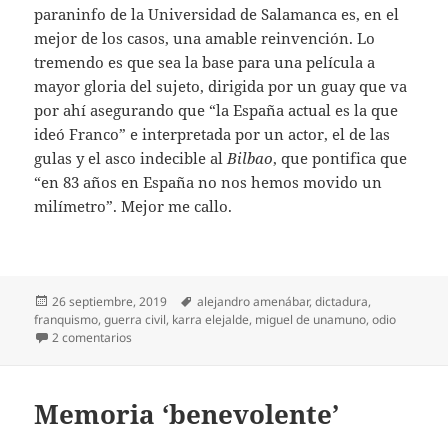
paraninfo de la Universidad de Salamanca es, en el
mejor de los casos, una amable reinvención. Lo
tremendo es que sea la base para una película a
mayor gloria del sujeto, dirigida por un guay que va
por ahí asegurando que “la España actual es la que
ideó Franco” e interpretada por un actor, el de las
gulas y el asco indecible al
Bilbao
, que pontifica que
“en 83 años en España no nos hemos movido un
milímetro”. Mejor me callo.
Publicado
Etiquetas
26 septiembre, 2019
alejandro amenábar
,
dictadura
,
el
franquismo
,
guerra civil
,
karra elejalde
,
miguel de unamuno
,
odio
en Unamuno, a estas alturas
2 comentarios
Memoria ‘benevolente’