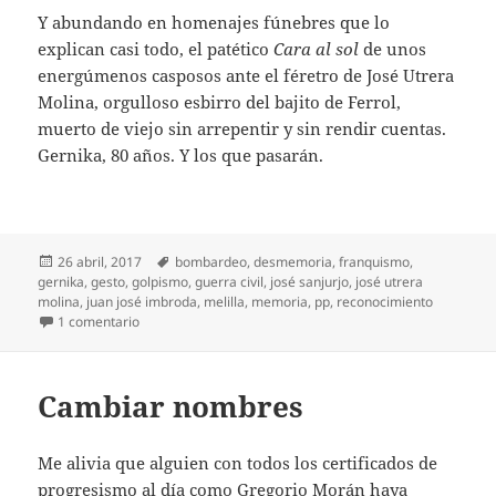
Y abundando en homenajes fúnebres que lo
explican casi todo, el patético
Cara al sol
de unos
energúmenos casposos ante el féretro de José Utrera
Molina, orgulloso esbirro del bajito de Ferrol,
muerto de viejo sin arrepentir y sin rendir cuentas.
Gernika, 80 años. Y los que pasarán.
Publicado
Etiquetas
26 abril, 2017
bombardeo
,
desmemoria
,
franquismo
,
el
gernika
,
gesto
,
golpismo
,
guerra civil
,
josé sanjurjo
,
josé utrera
molina
,
juan josé imbroda
,
melilla
,
memoria
,
pp
,
reconocimiento
en Gernika, 80 años
1 comentario
Cambiar nombres
Me alivia que alguien con todos los certificados de
progresismo al día como Gregorio Morán haya