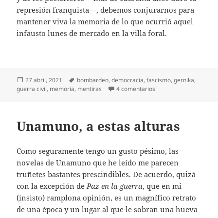
represión franquista—, debemos conjurarnos para
mantener viva la memoria de lo que ocurrió aquel
infausto lunes de mercado en la villa foral.
Publicado
Etiquetas
27 abril, 2021
bombardeo
,
democracia
,
fascismo
,
gernika
,
el
en Gernika: no olvidar
guerra civil
,
memoria
,
mentiras
4 comentarios
Unamuno, a estas alturas
Como seguramente tengo un gusto pésimo, las
novelas de Unamuno que he leído me parecen
truñetes bastantes prescindibles. De acuerdo, quizá
con la excepción de
Paz en la guerra
, que en mi
(insisto) ramplona opinión, es un magnífico retrato
de una época y un lugar al que le sobran una hueva