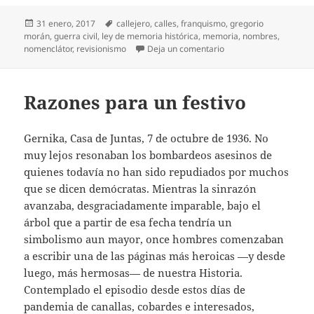
Publicado
Etiquetas
31 enero, 2017
callejero
,
calles
,
franquismo
,
gregorio
el
morán
,
guerra civil
,
ley de memoria histórica
,
memoria
,
nombres
,
en Cambiar nombres
nomenclátor
,
revisionismo
Deja un comentario
Razones para un festivo
Gernika, Casa de Juntas, 7 de octubre de 1936. No
muy lejos resonaban los bombardeos asesinos de
quienes todavía no han sido repudiados por muchos
que se dicen demócratas. Mientras la sinrazón
avanzaba, desgraciadamente imparable, bajo el
árbol que a partir de esa fecha tendría un
simbolismo aun mayor, once hombres comenzaban
a escribir una de las páginas más heroicas —y desde
luego, más hermosas— de nuestra Historia.
Contemplado el episodio desde estos días de
pandemia de canallas, cobardes e interesados,