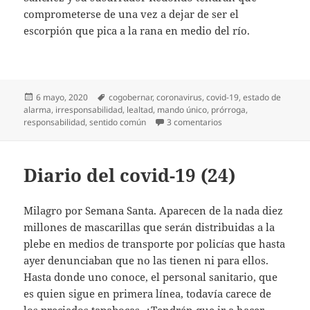
comprometerse de una vez a dejar de ser el
escorpión que pica a la rana en medio del río.
Publicado
Etiquetas
6 mayo, 2020
cogobernar
,
coronavirus
,
covid-19
,
estado de
el
alarma
,
irresponsabilidad
,
lealtad
,
mando único
,
prórroga
,
en Diario del covid-19 
responsabilidad
,
sentido común
3 comentarios
Diario del covid-19 (24)
Milagro por Semana Santa. Aparecen de la nada diez
millones de mascarillas que serán distribuidas a la
plebe en medios de transporte por policías que hasta
ayer denunciaban que no las tienen ni para ellos.
Hasta donde uno conoce, el personal sanitario, que
es quien sigue en primera línea, todavía carece de
los preciados tapabocas. ¿Tendrán que ir a hacer