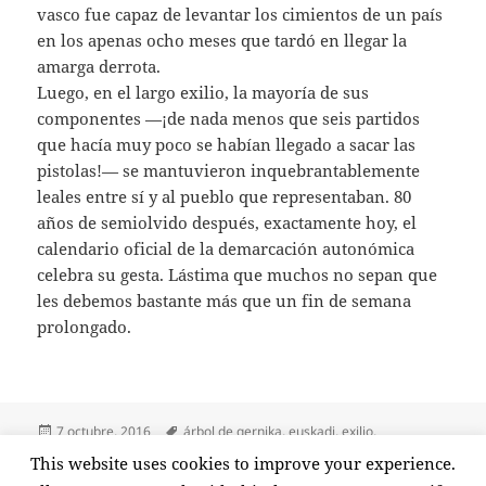
vasco fue capaz de levantar los cimientos de un país
en los apenas ocho meses que tardó en llegar la
amarga derrota.
Luego, en el largo exilio, la mayoría de sus
componentes —¡de nada menos que seis partidos
que hacía muy poco se habían llegado a sacar las
pistolas!— se mantuvieron inquebrantablemente
leales entre sí y al pueblo que representaban. 80
años de semiolvido después, exactamente hoy, el
calendario oficial de la demarcación autonómica
celebra su gesta. Lástima que muchos no sepan que
les debemos bastante más que un fin de semana
prolongado.
Publicado
Etiquetas
7 octubre, 2016
árbol de gernika
,
euskadi
,
exilio
,
el
generosidad
,
gernika
,
guerra civil
,
historia
,
josé antonio aguirre
,
This website uses cookies to improve your experience.
en Razones par
lealtad
,
memoria
,
primer gobierno vasco
1 comentario