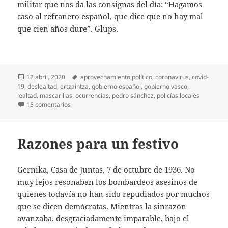
militar que nos da las consignas del día: “Hagamos
caso al refranero español, que dice que no hay mal
que cien años dure”. Glups.
Publicado
Etiquetas
12 abril, 2020
aprovechamiento político
,
coronavirus
,
covid-
el
19
,
deslealtad
,
ertzaintza
,
gobierno español
,
gobierno vasco
,
lealtad
,
mascarillas
,
ocurrencias
,
pedro sánchez
,
policías locales
en Diario del covid-19 (24)
15 comentarios
Razones para un festivo
Gernika, Casa de Juntas, 7 de octubre de 1936. No
muy lejos resonaban los bombardeos asesinos de
quienes todavía no han sido repudiados por muchos
que se dicen demócratas. Mientras la sinrazón
avanzaba, desgraciadamente imparable, bajo el