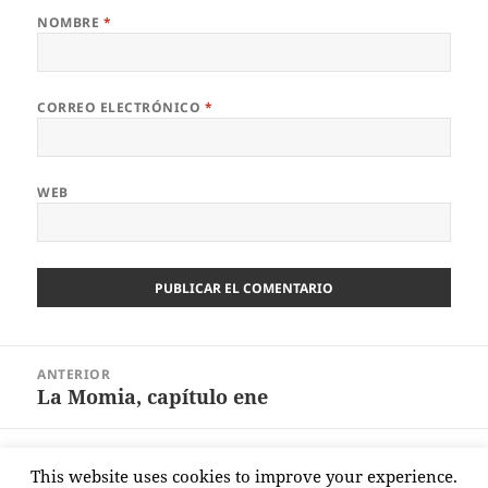
NOMBRE
*
CORREO ELECTRÓNICO
*
WEB
Navegación
ANTERIOR
de
La Momia, capítulo ene
Entrada
entradas
anterior:
SIGUIENTE
This website uses cookies to improve your experience.
A propósito de Greta
Entrada