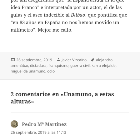
ideó Franco” e interpretada por un actor, el de las
gulas y el asco indecible al
Bilbao
, que pontifica que
“en 83 años en España no nos hemos movido un
milímetro”. Mejor me callo.
Publicado
Autor
Etiquetas
26 septiembre, 2019
Javier Vizcaíno
alejandro
el
amenábar
,
dictadura
,
franquismo
,
guerra civil
,
karra elejalde
,
miguel de unamuno
,
odio
2 comentarios en «Unamuno, a estas
alturas»
Pedro Mª Martínez
dice:
26 septiembre, 2019 a las 11:13