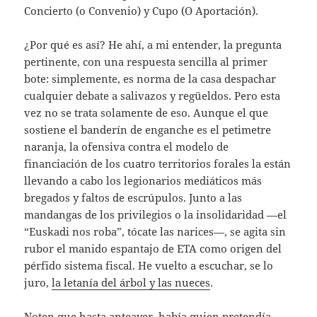
Concierto (o Convenio) y Cupo (O Aportación).
¿Por qué es así? He ahí, a mi entender, la pregunta
pertinente, con una respuesta sencilla al primer
bote: simplemente, es norma de la casa despachar
cualquier debate a salivazos y regüeldos. Pero esta
vez no se trata solamente de eso. Aunque el que
sostiene el banderín de enganche es el petimetre
naranja, la ofensiva contra el modelo de
financiación de los cuatro territorios forales la están
llevando a cabo los legionarios mediáticos más
bregados y faltos de escrúpulos. Junto a las
mandangas de los privilegios o la insolidaridad —el
“Euskadi nos roba”, tócate las narices—, se agita sin
rubor el manido espantajo de ETA como origen del
pérfido sistema fiscal. He vuelto a escuchar, se lo
juro,
la letanía del árbol y las nueces
.
Noten que hasta anteayer, había quien pretendía