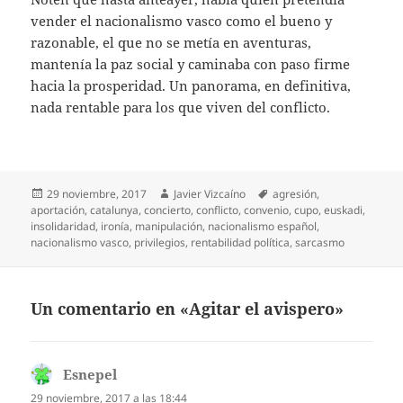
vender el nacionalismo vasco como el bueno y
razonable, el que no se metía en aventuras,
mantenía la paz social y caminaba con paso firme
hacia la prosperidad. Un panorama, en definitiva,
nada rentable para los que viven del conflicto.
Publicado
Autor
Etiquetas
29 noviembre, 2017
Javier Vizcaíno
agresión
,
el
aportación
,
catalunya
,
concierto
,
conflicto
,
convenio
,
cupo
,
euskadi
,
insolidaridad
,
ironía
,
manipulación
,
nacionalismo español
,
nacionalismo vasco
,
privilegios
,
rentabilidad política
,
sarcasmo
Un comentario en «Agitar el avispero»
Esnepel
dice:
29 noviembre, 2017 a las 18:44