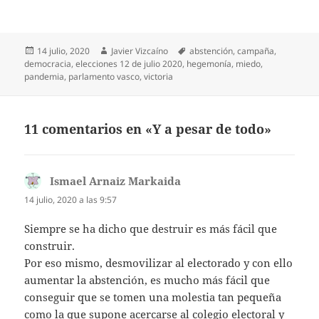
Publicado
Autor
Etiquetas
14 julio, 2020
Javier Vizcaíno
abstención
,
campaña
,
el
democracia
,
elecciones 12 de julio 2020
,
hegemonía
,
miedo
,
pandemia
,
parlamento vasco
,
victoria
11 comentarios en «Y a pesar de todo»
Ismael Arnaiz Markaida
dice:
14 julio, 2020 a las 9:57
Siempre se ha dicho que destruir es más fácil que
construir.
Por eso mismo, desmovilizar al electorado y con ello
aumentar la abstención, es mucho más fácil que
conseguir que se tomen una molestia tan pequeña
como la que supone acercarse al colegio electoral y