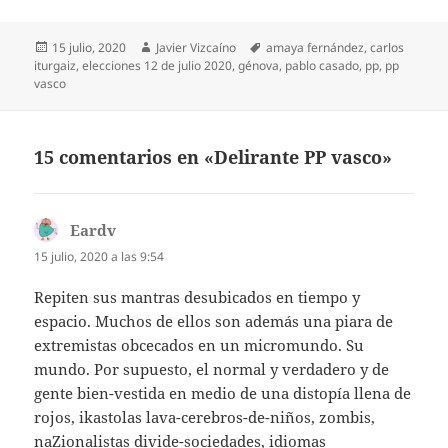
Publicado
Autor
Etiquetas
15 julio, 2020
Javier Vizcaíno
amaya fernández
,
carlos
el
iturgaiz
,
elecciones 12 de julio 2020
,
génova
,
pablo casado
,
pp
,
pp
vasco
15 comentarios en «Delirante PP vasco»
Eardv
dice:
15 julio, 2020 a las 9:54
Repiten sus mantras desubicados en tiempo y
espacio. Muchos de ellos son además una piara de
extremistas obcecados en un micromundo. Su
mundo. Por supuesto, el normal y verdadero y de
gente bien-vestida en medio de una distopía llena de
rojos, ikastolas lava-cerebros-de-niños, zombis,
naZionalistas divide-sociedades, idiomas