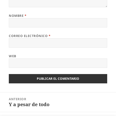
NOMBRE
*
CORREO ELECTRÓNICO
*
WEB
Navegación
ANTERIOR
de
Y a pesar de todo
Entrada
entradas
anterior: