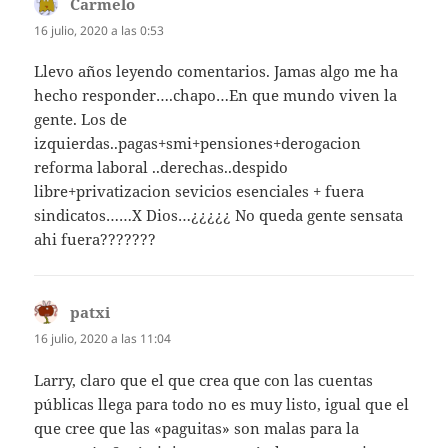
Carmelo
dice:
16 julio, 2020 a las 0:53
Llevo años leyendo comentarios. Jamas algo me ha
hecho responder….chapo…En que mundo viven la
gente. Los de
izquierdas..pagas+smi+pensiones+derogacion
reforma laboral ..derechas..despido
libre+privatizacion sevicios esenciales + fuera
sindicatos……X Dios…¿¿¿¿¿ No queda gente sensata
ahi fuera???????
patxi
dice:
16 julio, 2020 a las 11:04
Larry, claro que el que crea que con las cuentas
públicas llega para todo no es muy listo, igual que el
que cree que las «paguitas» son malas para la