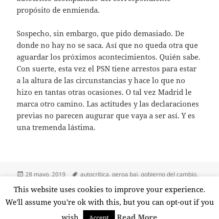
propósito de enmienda.
Sospecho, sin embargo, que pido demasiado. De
donde no hay no se saca. Así que no queda otra que
aguardar los próximos acontecimientos. Quién sabe.
Con suerte, esta vez el PSN tiene arrestos para estar
a la altura de las circunstancias y hace lo que no
hizo en tantas otras ocasiones. O tal vez Madrid le
marca otro camino. Las actitudes y las declaraciones
previas no parecen augurar que vaya a ser así. Y es
una tremenda lástima.
Publicado
Etiquetas
28 mayo, 2019
autocrítica
,
geroa bai
,
gobierno del cambio
,
el
izquierda
,
navarra
,
navarra suma
,
podemos
,
progreso
,
psn
,
uxu
This website uses cookies to improve your experience.
en Des-cambio
barcos
Deja un comentario
We'll assume you're ok with this, but you can opt-out if you
wish.
Read More
Accept
Funciona gracias a WordPress