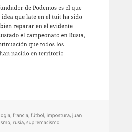
fundador de Podemos es el que
 idea que late en el tuit ha sido
bien reparar en el evidente
quistado el campeonato en Rusia,
tinuación que todos los
han nacido en territorio
tas
ogia
,
francia
,
fútbol
,
impostura
,
juan
cismo
,
rusia
,
supremacismo