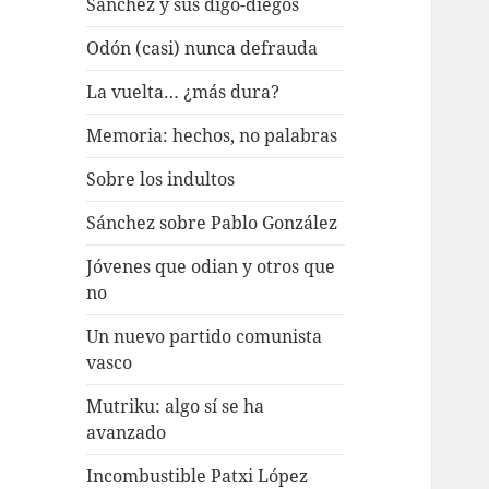
Sánchez y sus digo-diegos
Odón (casi) nunca defrauda
La vuelta… ¿más dura?
Memoria: hechos, no palabras
Sobre los indultos
Sánchez sobre Pablo González
Jóvenes que odian y otros que
no
Un nuevo partido comunista
vasco
Mutriku: algo sí se ha
avanzado
Incombustible Patxi López