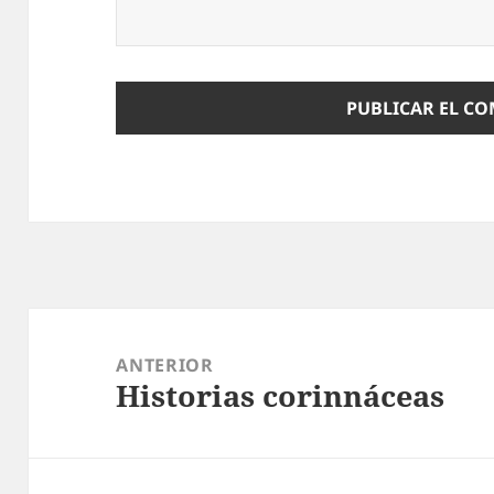
Navegación
de
ANTERIOR
Historias corinnáceas
entradas
Entrada
anterior: