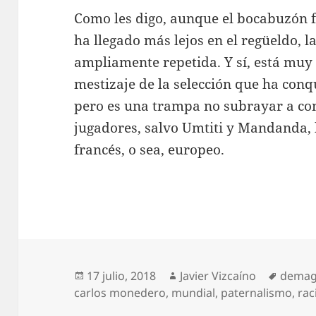
Como les digo, aunque el bocabuzón 
ha llegado más lejos en el regüeldo, la
ampliamente repetida. Y sí, está muy 
mestizaje de la selección que ha con
pero es una trampa no subrayar a con
jugadores, salvo Umtiti y Mandanda, 
francés, o sea, europeo.
Publicado
Autor
Etique
17 julio, 2018
Javier Vizcaíno
demag
el
carlos monedero
,
mundial
,
paternalismo
,
ra