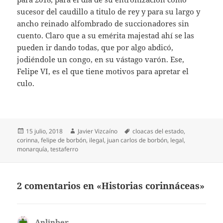
sucesor del caudillo a titulo de rey y para su largo y
ancho reinado alfombrado de succionadores sin
cuento. Claro que a su emérita majestad ahí se las
pueden ir dando todas, que por algo abdicó,
jodiéndole un congo, en su vástago varón. Ese,
Felipe VI, es el que tiene motivos para apretar el
culo.
Publicado
Autor
Etiquetas
15 julio, 2018
Javier Vizcaíno
cloacas del estado
,
el
corinna
,
felipe de borbón
,
ilegal
,
juan carlos de borbón
,
legal
,
monarquía
,
testaferro
2 comentarios en «Historias corinnáceas»
Anlinber
dice: