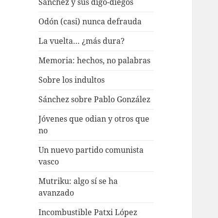
Sánchez y sus digo-diegos
Odón (casi) nunca defrauda
La vuelta… ¿más dura?
Memoria: hechos, no palabras
Sobre los indultos
Sánchez sobre Pablo González
Jóvenes que odian y otros que
no
Un nuevo partido comunista
vasco
Mutriku: algo sí se ha
avanzado
Incombustible Patxi López