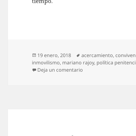
tiempo.
Publicado
Etiquetas
19 enero, 2018
acercamiento
,
conviven
el
inmovilismo
,
mariano rajoy
,
política penitenci
en España acercará pr
Deja un comentario