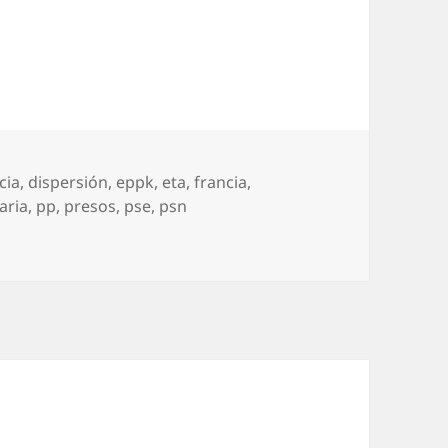
cia
,
dispersión
,
eppk
,
eta
,
francia
,
aria
,
pp
,
presos
,
pse
,
psn
esos