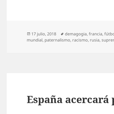
Publicado
Etiquetas
17 julio, 2018
demagogia
,
francia
,
fútb
el
mundial
,
paternalismo
,
racismo
,
rusia
,
supre
España acercará 