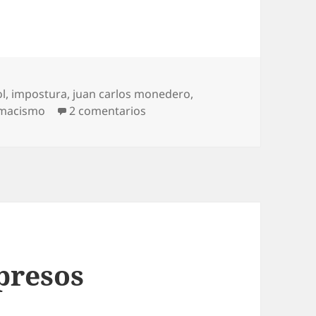
ol
,
impostura
,
juan carlos monedero
,
en Demagogias del balón
macismo
2 comentarios
presos