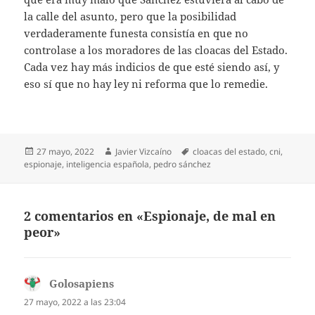
la calle del asunto, pero que la posibilidad
verdaderamente funesta consistía en que no
controlase a los moradores de las cloacas del Estado.
Cada vez hay más indicios de que esté siendo así, y
eso sí que no hay ley ni reforma que lo remedie.
Publicado
Autor
Etiquetas
27 mayo, 2022
Javier Vizcaíno
cloacas del estado
,
cni
,
el
espionaje
,
inteligencia española
,
pedro sánchez
2 comentarios en «Espionaje, de mal en
peor»
Golosapiens
dice:
27 mayo, 2022 a las 23:04