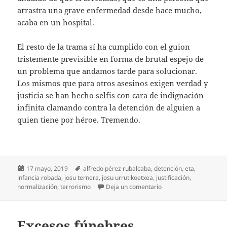
arrastra una grave enfermedad desde hace mucho,
acaba en un hospital.
El resto de la trama sí ha cumplido con el guion
tristemente previsible en forma de brutal espejo de
un problema que andamos tarde para solucionar.
Los mismos que para otros asesinos exigen verdad y
justicia se han hecho selfis con cara de indignación
infinita clamando contra la detención de alguien a
quien tiene por héroe. Tremendo.
Publicado
Etiquetas
17 mayo, 2019
alfredo pérez rubalcaba
,
detención
,
eta
,
el
infancia robada
,
josu ternera
,
josu urrutikoetxea
,
justificación
,
en Extraña detención
normalización
,
terrorismo
Deja un comentario
Excesos fúnebres