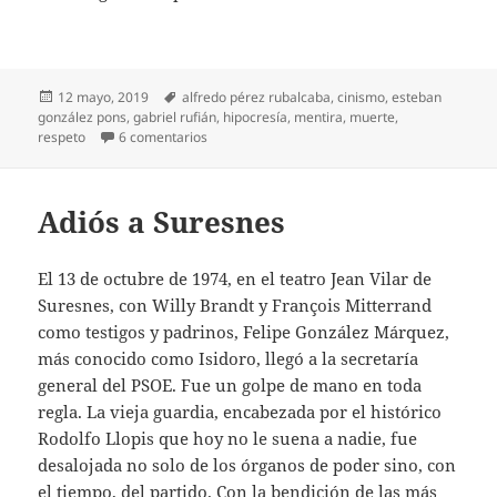
Publicado
Etiquetas
12 mayo, 2019
alfredo pérez rubalcaba
,
cinismo
,
esteban
el
gonzález pons
,
gabriel rufián
,
hipocresía
,
mentira
,
muerte
,
en Excesos fúnebres
respeto
6 comentarios
Adiós a Suresnes
El 13 de octubre de 1974, en el teatro Jean Vilar de
Suresnes, con Willy Brandt y François Mitterrand
como testigos y padrinos, Felipe González Márquez,
más conocido como Isidoro, llegó a la secretaría
general del PSOE. Fue un golpe de mano en toda
regla. La vieja guardia, encabezada por el histórico
Rodolfo Llopis que hoy no le suena a nadie, fue
desalojada no solo de los órganos de poder sino, con
el tiempo, del partido. Con la bendición de las más