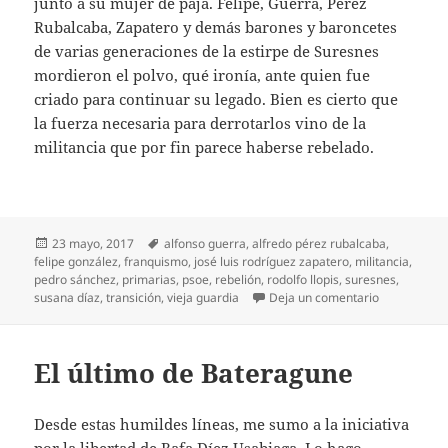
junto a su mujer de paja. Felipe, Guerra, Pérez
Rubalcaba, Zapatero y demás barones y baroncetes
de varias generaciones de la estirpe de Suresnes
mordieron el polvo, qué ironía, ante quien fue
criado para continuar su legado. Bien es cierto que
la fuerza necesaria para derrotarlos vino de la
militancia que por fin parece haberse rebelado.
Publicado
Etiquetas
23 mayo, 2017
alfonso guerra
,
alfredo pérez rubalcaba
,
el
felipe gonzález
,
franquismo
,
josé luis rodríguez zapatero
,
militancia
,
pedro sánchez
,
primarias
,
psoe
,
rebelión
,
rodolfo llopis
,
suresnes
,
en Adiós a 
susana díaz
,
transición
,
vieja guardia
Deja un comentario
El último de Bateragune
Desde estas humildes líneas, me sumo a la iniciativa