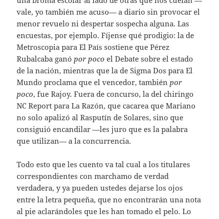
una broma escolar al lado de otras que nos cuelan —
vale, yo también me acuso— a diario sin provocar el
menor revuelo ni despertar sospecha alguna. Las
encuestas, por ejemplo. Fíjense qué prodigio: la de
Metroscopia para El País sostiene que Pérez
Rubalcaba ganó
por
poco
el Debate sobre el estado
de la nación, mientras que la de Sigma Dos para El
Mundo proclama que el vencedor, también
por
poco
, fue Rajoy. Fuera de concurso, la del chiringo
NC Report para La Razón, que cacarea que Mariano
no solo apalizó al Rasputín de Solares, sino que
consiguió encandilar —les juro que es la palabra
que utilizan— a la concurrencia.
Todo esto que les cuento va tal cual a los titulares
correspondientes con marchamo de verdad
verdadera, y ya pueden ustedes dejarse los ojos
entre la letra pequeña, que no encontrarán una nota
al pie aclarándoles que les han tomado el pelo. Lo