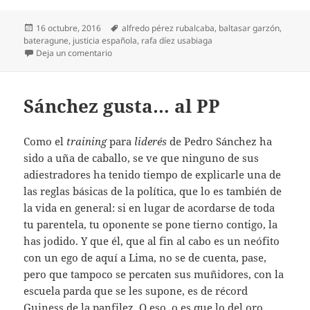
Publicado
Etiquetas
16 octubre, 2016
alfredo pérez rubalcaba
,
baltasar garzón
,
el
bateragune
,
justicia española
,
rafa díez usabiaga
en El último de Bateragune
Deja un comentario
Sánchez gusta… al PP
Como el
training
para
liderés
de Pedro Sánchez ha
sido a uña de caballo, se ve que ninguno de sus
adiestradores ha tenido tiempo de explicarle una de
las reglas básicas de la política, que lo es también de
la vida en general: si en lugar de acordarse de toda
tu parentela, tu oponente se pone tierno contigo, la
has jodido. Y que él, que al fin al cabo es un neófito
con un ego de aquí a Lima, no se de cuenta, pase,
pero que tampoco se percaten sus muñidores, con la
escuela parda que se les supone, es de récord
Guiness de la panfilez. O eso, o es que lo del oro