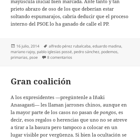
mayúscula inicial bien marcada. Ante tanto y tan
prieto abrazo de oso de los que deberían estar
soltando espumarajos, cabría deducir que el proceso
interno del PSOE lo ha ganado de calle el PP.
Publicado
Etiquetas
16 julio, 2014
alfredo pérez rubalcaba
,
eduardo madina
,
el
mariano rajoy
,
pablo iglesias possé
,
pedro sánchez
,
podemos
,
en Sánchez gusta… al PP
primarias
,
psoe
8 comentarios
Gran coalición
A los expresidentes —pregúntenle a Iñaki
Anasagasti— les llaman jarrones chinos, aunque en
la mayor parte de los casos no pasan de
pongos
, es
decir, esos regalos o herencias que uno no se atreve
a tirar a la basura pero tampoco a colocar en un
lugar visible por vergüenza. Si bien la ocultación se