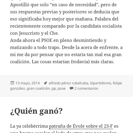
Apostilló que solo “en caso de necesidad”, pero de
sus respuestas previas y posteriores se deducía que
eso significaba hoy mejor que mañana. Palabra del
recientemente comparado por la candidata socialista
con Jesucristo y el Che.
Anda ahora el PSOE en pleno desmintiendo y
matizando a todo trapo. Desde la acera de enfrente, a
mi me da por pensar que no estaría tan mal esa gran
coalición. Las cosas estarían (todavía) más claras.
Publicado
Etiquetas
13 mayo, 2014
alfredo pérez rubalcaba
,
bipartidismo
,
felipe
el
en Gran coalición
gonzález
,
gran coalición
,
pp
,
psoe
2 comentarios
¿Quién ganó?
La ya celebérrima
patraña de Évole sobre el 23-F
es