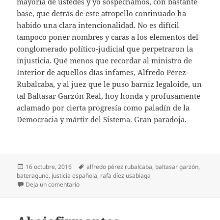
mayoría de ustedes y yo sospechamos, con bastante
base, que detrás de este atropello continuado ha
habido una clara intencionalidad. No es difícil
tampoco poner nombres y caras a los elementos del
conglomerado político-judicial que perpetraron la
injusticia. Qué menos que recordar al ministro de
Interior de aquellos días infames, Alfredo Pérez-
Rubalcaba, y al juez que le puso barniz legaloide, un
tal Baltasar Garzón Real, hoy honda y profusamente
aclamado por cierta progresía como paladín de la
Democracia y mártir del Sistema. Gran paradoja.
Publicado
Etiquetas
16 octubre, 2016
alfredo pérez rubalcaba
,
baltasar garzón
,
el
bateragune
,
justicia española
,
rafa díez usabiaga
en El último de Bateragune
Deja un comentario