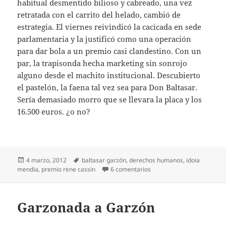
habitual desmentido bilioso y cabreado, una vez
retratada con el carrito del helado, cambió de
estrategia. El viernes reivindicó la cacicada en sede
parlamentaria y la justificó como una operación
para dar bola a un premio casi clandestino. Con un
par, la trapisonda hecha marketing sin sonrojo
alguno desde el machito institucional. Descubierto
el pastelón, la faena tal vez sea para Don Baltasar.
Sería demasiado morro que se llevara la placa y los
16.500 euros. ¿o no?
Publicado
Etiquetas
4 marzo, 2012
baltasar garzón
,
derechos humanos
,
idoia
el
en Un premio para Garzón
mendia
,
premio rene cassin
6 comentarios
Garzonada a Garzón