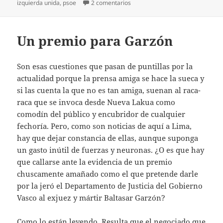
el
en La (pen)última de Garzón
izquierda unida
,
psoe
2 comentarios
Un premio para Garzón
Son esas cuestiones que pasan de puntillas por la
actualidad porque la prensa amiga se hace la sueca y
si las cuenta la que no es tan amiga, suenan al raca-
raca que se invoca desde Nueva Lakua como
comodín del público y encubridor de cualquier
fechoría. Pero, como son noticias de aquí a Lima,
hay que dejar constancia de ellas, aunque suponga
un gasto inútil de fuerzas y neuronas. ¿O es que hay
que callarse ante la evidencia de un premio
chuscamente amañado como el que pretende darle
por la jeró el Departamento de Justicia del Gobierno
Vasco al exjuez y mártir Baltasar Garzón?
Como lo están leyendo. Resulta que el negociado que