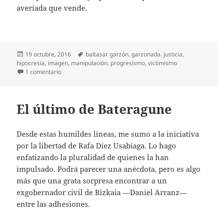
averiada que vende.
Publicado
Etiquetas
19 octubre, 2016
baltasar garzón
,
garzonada. justicia
,
el
hipocresía
,
imagen
,
manipulación
,
progresismo
,
victimismo
en La madre de Garzón
1 comentario
El último de Bateragune
Desde estas humildes líneas, me sumo a la iniciativa
por la libertad de Rafa Díez Usabiaga. Lo hago
enfatizando la pluralidad de quienes la han
impulsado. Podrá parecer una anécdota, pero es algo
más que una grata sorpresa encontrar a un
exgobernador civil de Bizkaia —Daniel Arranz—
entre las adhesiones.