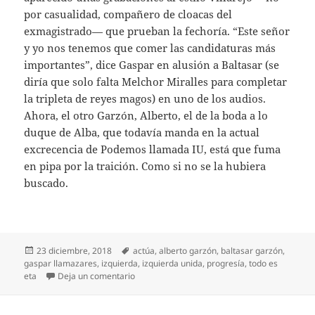
por casualidad, compañero de cloacas del
exmagistrado— que prueban la fechoría. “Este señor
y yo nos tenemos que comer las candidaturas más
importantes”, dice Gaspar en alusión a Baltasar (se
diría que solo falta Melchor Miralles para completar
la tripleta de reyes magos) en uno de los audios.
Ahora, el otro Garzón, Alberto, el de la boda a lo
duque de Alba, que todavía manda en la actual
excrecencia de Podemos llamada IU, está que fuma
en pipa por la traición. Como si no se la hubiera
buscado.
Publicado
Etiquetas
23 diciembre, 2018
actúa
,
alberto garzón
,
baltasar garzón
,
el
gaspar llamazares
,
izquierda
,
izquierda unida
,
progresía
,
todo es
en Garzón contra Garzón
eta
Deja un comentario