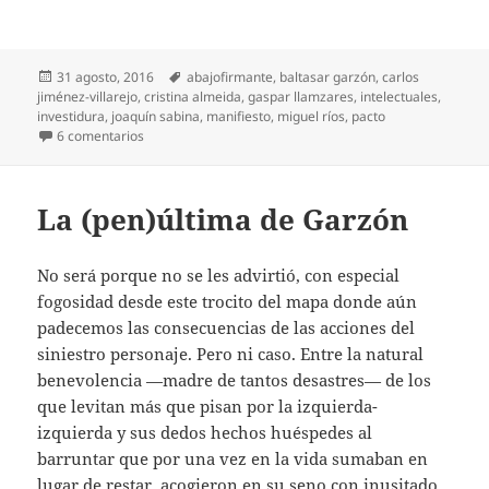
Publicado
Etiquetas
31 agosto, 2016
abajofirmante
,
baltasar garzón
,
carlos
el
jiménez-villarejo
,
cristina almeida
,
gaspar llamzares
,
intelectuales
,
investidura
,
joaquín sabina
,
manifiesto
,
miguel ríos
,
pacto
en Abajofirmantes
6 comentarios
La (pen)última de Garzón
No será porque no se les advirtió, con especial
fogosidad desde este trocito del mapa donde aún
padecemos las consecuencias de las acciones del
siniestro personaje. Pero ni caso. Entre la natural
benevolencia —madre de tantos desastres— de los
que levitan más que pisan por la izquierda-
izquierda y sus dedos hechos huéspedes al
barruntar que por una vez en la vida sumaban en
lugar de restar, acogieron en su seno con inusitado