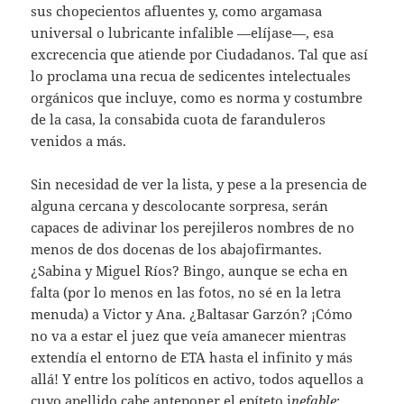
sus chopecientos afluentes y, como argamasa
universal o lubricante infalible —elíjase—, esa
excrecencia que atiende por Ciudadanos. Tal que así
lo proclama una recua de sedicentes intelectuales
orgánicos que incluye, como es norma y costumbre
de la casa, la consabida cuota de faranduleros
venidos a más.
Sin necesidad de ver la lista, y pese a la presencia de
alguna cercana y descolocante sorpresa, serán
capaces de adivinar los perejileros nombres de no
menos de dos docenas de los abajofirmantes.
¿Sabina y Miguel Ríos? Bingo, aunque se echa en
falta (por lo menos en las fotos, no sé en la letra
menuda) a Victor y Ana. ¿Baltasar Garzón? ¡Cómo
no va a estar el juez que veía amanecer mientras
extendía el entorno de ETA hasta el infinito y más
allá! Y entre los políticos en activo, todos aquellos a
cuyo apellido cabe anteponer el epíteto i
nefable
: