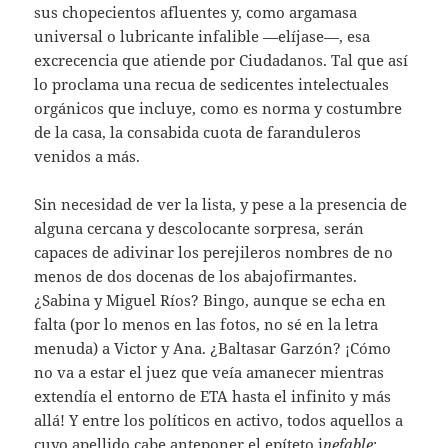
sus chopecientos afluentes y, como argamasa
universal o lubricante infalible —elíjase—, esa
excrecencia que atiende por Ciudadanos. Tal que así
lo proclama una recua de sedicentes intelectuales
orgánicos que incluye, como es norma y costumbre
de la casa, la consabida cuota de faranduleros
venidos a más.
Sin necesidad de ver la lista, y pese a la presencia de
alguna cercana y descolocante sorpresa, serán
capaces de adivinar los perejileros nombres de no
menos de dos docenas de los abajofirmantes.
¿Sabina y Miguel Ríos? Bingo, aunque se echa en
falta (por lo menos en las fotos, no sé en la letra
menuda) a Victor y Ana. ¿Baltasar Garzón? ¡Cómo
no va a estar el juez que veía amanecer mientras
extendía el entorno de ETA hasta el infinito y más
allá! Y entre los políticos en activo, todos aquellos a
cuyo apellido cabe anteponer el epíteto i
nefable
: